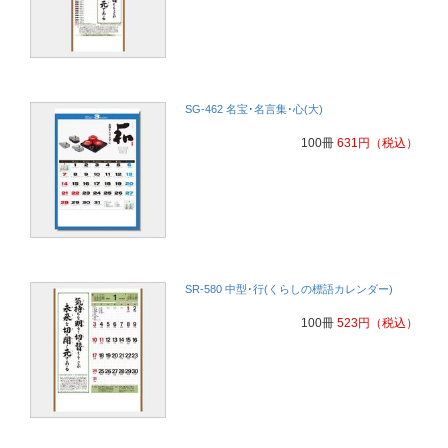
SG-462 名宝･名言集･心(大)
100冊
631
円
（税込）
SR-580 中型･行(くらしの標語カレンダー)
100冊
523
円
（税込）