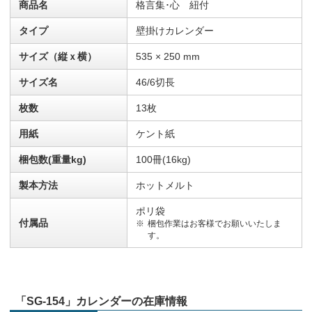
商品名
格言集･心 紐付
タイプ
壁掛けカレンダー
サイズ（縦ｘ横）
535 × 250 mm
サイズ名
46/6切長
枚数
13枚
用紙
ケント紙
梱包数(重量kg)
100冊(16kg)
製本方法
ホットメルト
ポリ袋
付属品
梱包作業はお客様でお願いいたしま
す。
「SG-154」カレンダーの在庫情報