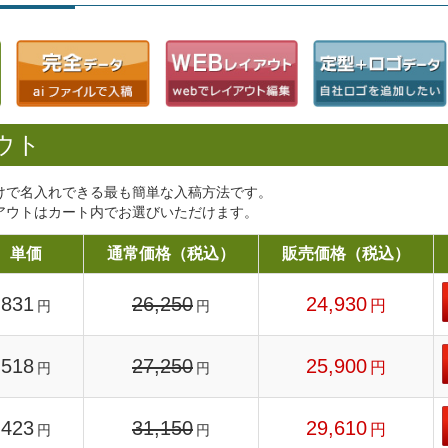
ウト
けで名入れできる最も簡単な入稿方法です。
アウトはカート内でお選びいただけます。
単価
通常価格（税込）
販売価格（税込）
831
26,250
24,930
円
円
円
518
27,250
25,900
円
円
円
423
31,150
29,610
円
円
円