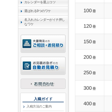
カレンダーを選ぶコツ
100
冊
選ばれる9つのワケ
名入れカレンダーがイチ押し
なワケ
120
冊
150
冊
200
冊
250
冊
300
冊
入稿ガイド
400
冊
入稿方法のご案内