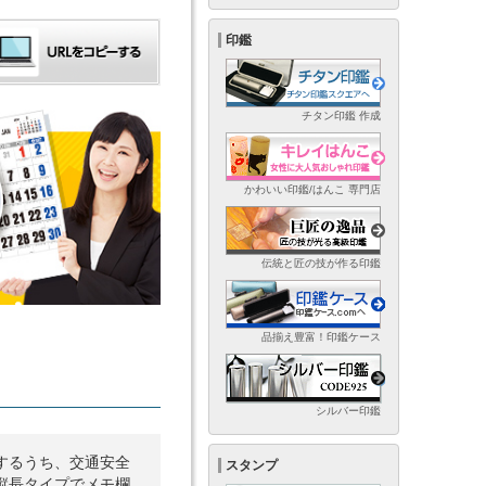
印鑑
チタン印鑑 作成
かわいい印鑑/はんこ 専門店
伝統と匠の技が作る印鑑
品揃え豊富！印鑑ケース
シルバー印鑑
するうち、交通安全
スタンプ
縦長タイプでメモ欄