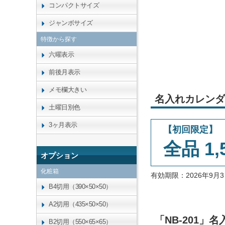
コンパクトサイズ
ジャンボサイズ
特徴から探す
六曜表示
前後月表示
メモ欄大きい
名入れカレンダ
土曜日別色
3ヶ月表示
【初回限定】
全品 1,
オプション
化粧箱
有効期限：2026年9
B4切用（390×50×50）
A2切用（435×50×50）
「NB-201
B2切用（550×65×65）