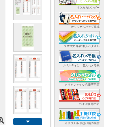
名入れカレンダー
オリジナルバッグ作成
簡単注文 年賀/名入れタオル
ノベルティに！名入れメモ帳
クリアファイル 印刷専門店
のぼり旗 専門店
オリジナル 手提げ袋の製作