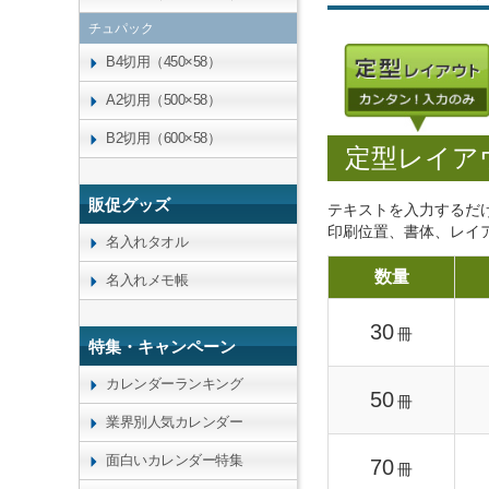
チュパック
B4切用（450×58）
A2切用（500×58）
B2切用（600×58）
定型レイア
販促グッズ
テキストを入力するだ
印刷位置、書体、レイ
名入れタオル
数量
名入れメモ帳
30
冊
特集・キャンペーン
カレンダーランキング
50
冊
業界別人気カレンダー
面白いカレンダー特集
70
冊