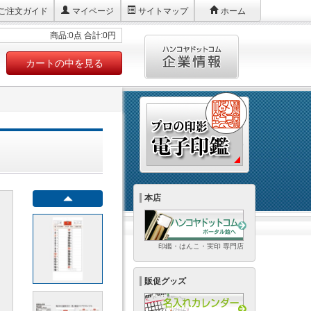
ご注文ガイド
マイページ
サイトマップ
ホーム
商品:0点 合計:0円
カートの中を見る
本店
印鑑・はんこ・実印 専門店
販促グッズ