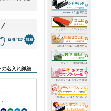
シャチハタ印鑑 専門店
オリジナル ゴム印/スタンプ
住所印の作成/ゴム印専門店
サンビー 日付印/回転印
ダーの名入れ詳細
お名前シール/スタンプ 作成
4 mm
4 mm
子供喜ぶ！ごほうびスタンプ
ット