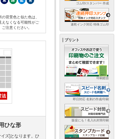
紫
緑
藍
青
ゴム印/スタンパー 作成
所の背景色と似た色は、
見えなくなる可能性がご
速乾インク対応 特殊ゴム印
。ご注意ください。
プリント
印刷総合
即日対応 名刺の作成/印刷
販促にも！名入れ封筒印刷
用ひな形
サイズ]となります。ひ