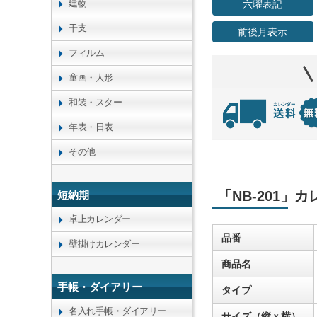
建物
六曜表記
干支
前後月表示
フィルム
童画・人形
和装・スター
年表・日表
その他
「NB-201」
短納期
卓上カレンダー
品番
壁掛けカレンダー
商品名
手帳・ダイアリー
タイプ
名入れ手帳・ダイアリー
サイズ（縦ｘ横）