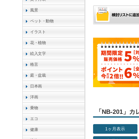
風景
ペット・動物
イラスト
花・植物
絵入文字
格言
庭・盆栽
日本画
洋画
乗物
「NB-201
エコ
1ヶ月表示
健康