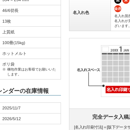
黒
朱
金赤
46/6切長
名入れ色
名入れ箇
13枚
名入れが
ざいます
上質紙
100冊(15kg)
ホットメルト
ポリ袋
梱包作業はお客様でお願いいた
します。
カレンダーの在庫情報
2025/11/7
完全データ入稿
2026/5/12
[名入れ印刷寸法]＝[版下データ