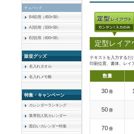
チュパック
B4切用（450×58）
A2切用（500×58）
B2切用（600×58）
定型レイア
販促グッズ
テキストを入力するだ
印刷位置、書体、レイ
名入れタオル
数量
名入れメモ帳
30
冊
特集・キャンペーン
カレンダーランキング
50
冊
業界別人気カレンダー
面白いカレンダー特集
70
冊