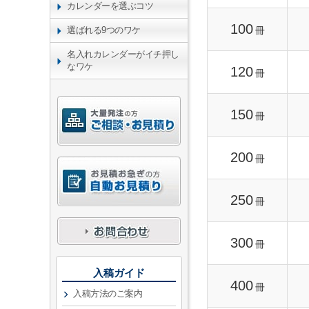
カレンダーを選ぶコツ
100
冊
選ばれる9つのワケ
名入れカレンダーがイチ押し
なワケ
120
冊
150
冊
200
冊
250
冊
300
冊
入稿ガイド
400
冊
入稿方法のご案内