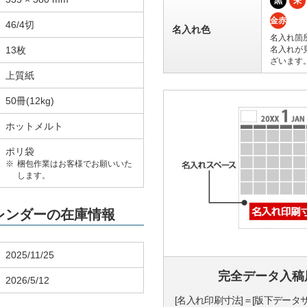
黒
朱
金赤
46/4切
名入れ色
名入れ箇
13枚
名入れが
ざいます
上質紙
50冊(12kg)
ホットメルト
ポリ袋
梱包作業はお客様でお願いいた
します。
カレンダーの在庫情報
2025/11/25
完全データ入稿
2026/5/12
[名入れ印刷寸法]＝[版下データ