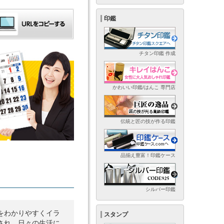
印鑑
チタン印鑑 作成
かわいい印鑑/はんこ 専門店
伝統と匠の技が作る印鑑
品揃え豊富！印鑑ケース
シルバー印鑑
をわかりやすくイラ
スタンプ
され、日々の生活に