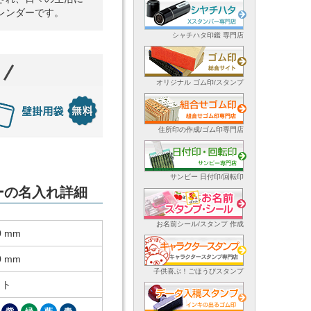
レンダーです。
シャチハタ印鑑 専門店
オリジナル ゴム印/スタンプ
住所印の作成/ゴム印専門店
サンビー 日付印/回転印
ダーの名入れ詳細
お名前シール/スタンプ 作成
0 mm
0 mm
子供喜ぶ！ごほうびスタンプ
ット