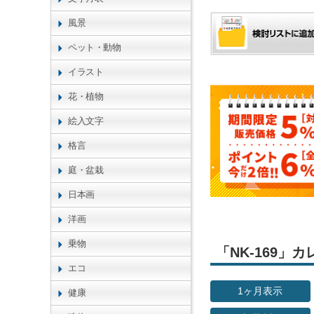
風景
ペット・動物
イラスト
花・植物
絵入文字
格言
庭・盆栽
日本画
洋画
乗物
「NK-169
エコ
1ヶ月表示
健康