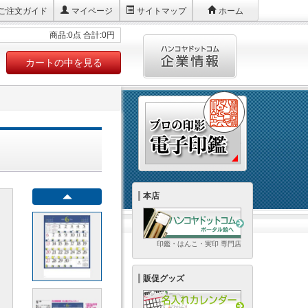
ご注文ガイド
マイページ
サイトマップ
ホーム
商品:0点 合計:0円
カートの中を見る
本店
印鑑・はんこ・実印 専門店
販促グッズ