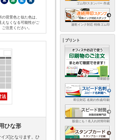
紫
緑
藍
青
ゴム印/スタンパー 作成
所の背景色と似た色は、
見えなくなる可能性がご
速乾インク対応 特殊ゴム印
。ご注意ください。
プリント
印刷総合
即日対応 名刺の作成/印刷
販促にも！名入れ封筒印刷
用ひな形
サイズ]となります。ひ