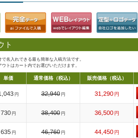
ウト
けで名入れできる最も簡単な入稿方法です。
アウトはカート内でお選びいただけます。
単価
通常価格（税込）
販売価格（税込）
1,043
32,940
31,290
円
円
円
730
38,400
36,500
円
円
円
635
46,760
44,450
円
円
円