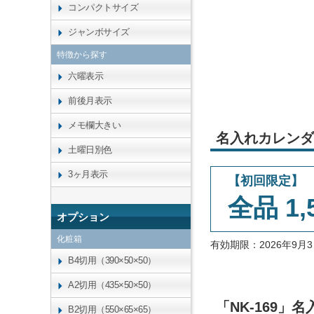
コンパクトサイズ
ジャンボサイズ
特徴から探す
六曜表示
前後月表示
メモ欄大きい
名入れカレンダ
土曜日別色
3ヶ月表示
【初回限定】
全品 1,
オプション
化粧箱
有効期限：2026年9
B4切用（390×50×50）
A2切用（435×50×50）
「NK-169
B2切用（550×65×65）