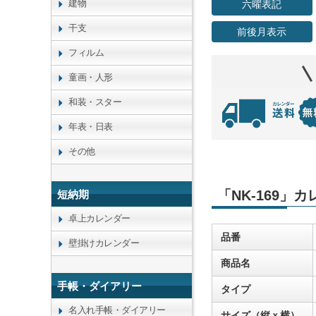
建物
六曜表記
干支
前後月表示
フィルム
童画・人形
和装・スター
年表・日表
その他
「NK-169」
短納期
卓上カレンダー
品番
壁掛けカレンダー
商品名
手帳・ダイアリー
タイプ
名入れ手帳・ダイアリー
サイズ（縦ｘ横）