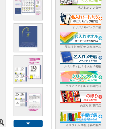
名入れカレンダー
オリジナルバッグ作成
簡単注文 年賀/名入れタオル
ノベルティに！名入れメモ帳
クリアファイル 印刷専門店
のぼり旗 専門店
オリジナル 手提げ袋の製作