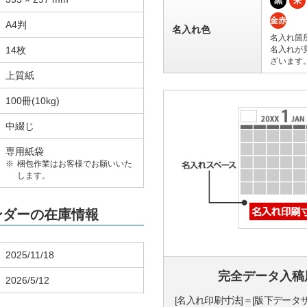
黒
朱
金赤
A4判
名入れ色
名入れ箇
14枚
名入れが
ざいます
上質紙
100冊(10kg)
中綴じ
専用紙袋
梱包作業はお客様でお願いいた
します。
レンダーの在庫情報
2025/11/18
完全データ入稿
2026/5/12
[名入れ印刷寸法]＝[版下データ