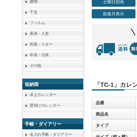
建物
土曜日別色
干支
前後月表示
フィルム
童画・人形
和装・スター
年表・日表
その他
「TC-1」カ
短納期
卓上カレンダー
品番
壁掛けカレンダー
商品名
手帳・ダイアリー
タイプ
名入れ手帳・ダイアリー
サイズ（縦ｘ横）