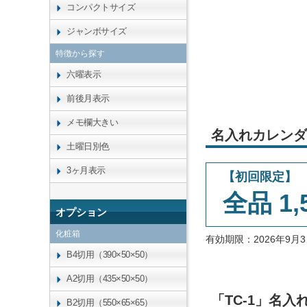
コンパクトサイズ
ジャンボサイズ
特徴から探す
六曜表示
前後月表示
メモ欄大きい
名入れカレンダ
土曜日別色
3ヶ月表示
【初回限定】
全品 1,
オプション
化粧箱
有効期限：2026年9
B4切用（390×50×50）
A2切用（435×50×50）
「TC-1」名
B2切用（550×65×65）