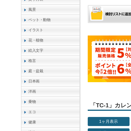
風景
ペット・動物
イラスト
花・植物
絵入文字
格言
庭・盆栽
日本画
洋画
乗物
「TC-1」カ
エコ
1ヶ月表示
健康