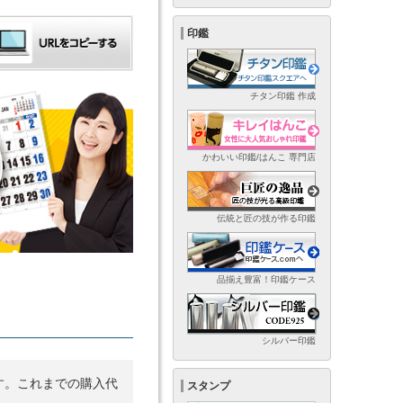
印鑑
チタン印鑑 作成
かわいい印鑑/はんこ 専門店
伝統と匠の技が作る印鑑
品揃え豊富！印鑑ケース
シルバー印鑑
す。これまでの購入代
スタンプ