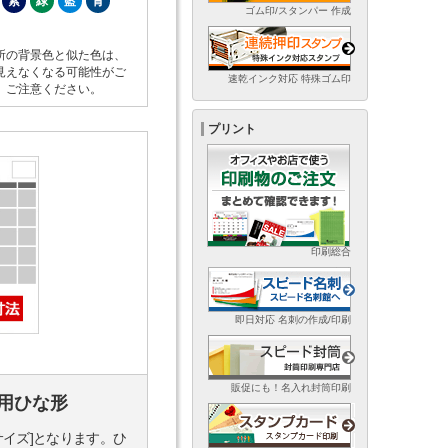
紫
緑
藍
青
ゴム印/スタンパー 作成
所の背景色と似た色は、
見えなくなる可能性がご
速乾インク対応 特殊ゴム印
。ご注意ください。
プリント
印刷総合
即日対応 名刺の作成/印刷
販促にも！名入れ封筒印刷
用ひな形
サイズ]となります。ひ