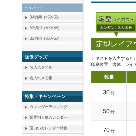
チュパック
B4切用（450×58）
A2切用（500×58）
B2切用（600×58）
定型レイア
販促グッズ
テキストを入力するだ
印刷位置、書体、レイ
名入れタオル
数量
名入れメモ帳
30
冊
特集・キャンペーン
カレンダーランキング
50
冊
業界別人気カレンダー
面白いカレンダー特集
70
冊