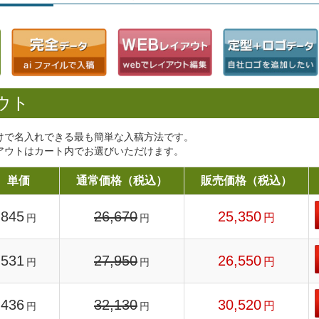
ウト
けで名入れできる最も簡単な入稿方法です。
アウトはカート内でお選びいただけます。
単価
通常価格（税込）
販売価格（税込）
845
26,670
25,350
円
円
円
531
27,950
26,550
円
円
円
436
32,130
30,520
円
円
円