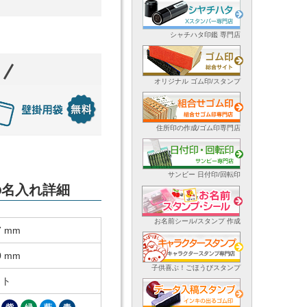
シャチハタ印鑑 専門店
オリジナル ゴム印/スタンプ
住所印の作成/ゴム印専門店
サンビー 日付印/回転印
の名入れ詳細
お名前シール/スタンプ 作成
7 mm
0 mm
子供喜ぶ！ごほうびスタンプ
ット