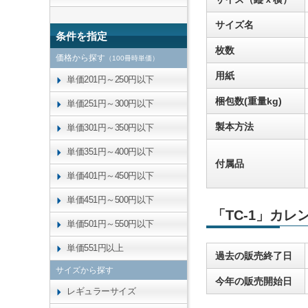
サイズ名
条件を指定
枚数
価格から探す
（100冊時単価）
用紙
単価201円～250円以下
梱包数(重量kg)
単価251円～300円以下
製本方法
単価301円～350円以下
単価351円～400円以下
付属品
単価401円～450円以下
単価451円～500円以下
「TC-1」カ
単価501円～550円以下
単価551円以上
過去の販売終了日
サイズから探す
今年の販売開始日
レギュラーサイズ