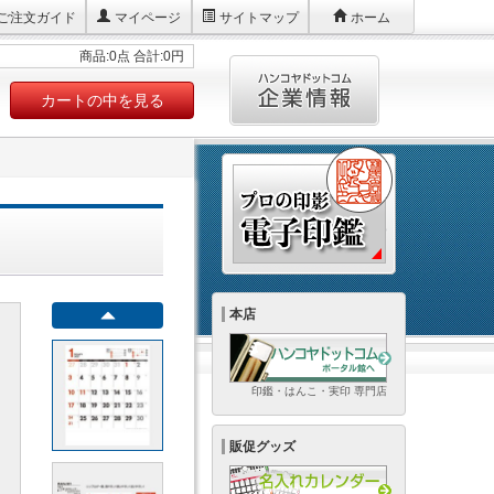
ご注文ガイド
マイページ
サイトマップ
ホーム
商品:0点 合計:0円
カートの中を見る
本店
印鑑・はんこ・実印 専門店
販促グッズ