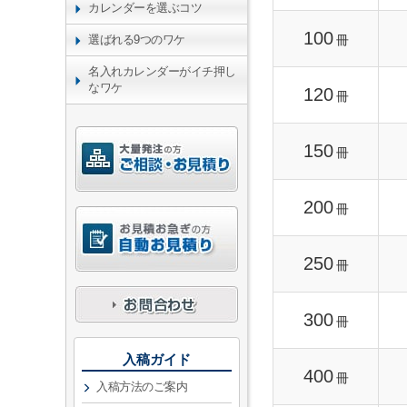
カレンダーを選ぶコツ
100
冊
選ばれる9つのワケ
名入れカレンダーがイチ押し
なワケ
120
冊
150
冊
200
冊
250
冊
300
冊
入稿ガイド
400
冊
入稿方法のご案内