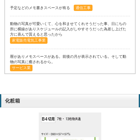
予定などのメモ書きスペースが有る
通信工事
動物の写真が可愛いくて、心を和ませてくれそうだった事、日にちの
所に横線がありスケジュールの記入がしやすそうだった為差し上げた
方に喜んで貰えると思ったから
家電販売電気工事業
暦がありメモスペースがある。前後の月が表示されている。そして動
物の写真に癒されるから。
サービス業
リピート注文
電気通信工事
化粧箱
今年も記入しやすいタイプのカレンダーにしました。
小売
評判が良いから。
保険業
毎年この商品にしている
通信設備工事