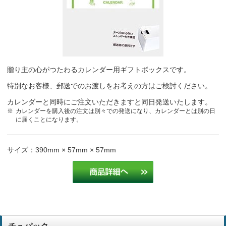
かわいいから
メモ書きスペースと動物の絵柄
電気通信工事業
贈り主の心がつたわるカレンダー用ギフトボックスです。
絵柄が可愛い、書き込みが出来て使いやすい
医療
特別なお客様、郵送でのお渡しをお考えの方はご検討ください。
使いやすい
医療
カレンダーと同時にご注文いただきますと同日発送いたします。
カレンダーを購入後の注文は別々での発送になり、カレンダーとは別の日
に届くことになります。
使いやすい絵柄が癒し
医療
サイズ：390mm × 57mm × 57mm
絵柄が可愛い、書き込みが出来て使いやすい
医療
毎年好評をいただいているので。
保険業
見やすい、写真が可愛い、記入出来るスペースがあるという理由で
す。
歯科材料卸売業