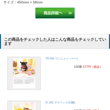
サイズ：450mm × 58mm
全体の大きさ、文字の見易さ、書き込みが出来るの三点でしょうか。
歯科用品卸売業
このシリーズが評判が良いから。
保険代理店
書き込み部分大きい。
医療
この商品をチェックした人はこんな商品もチェックしてい
ます
TD-931 ワンニャン･パーク
100冊
477
円
（税込）
IC-261 マイペット(13枚)