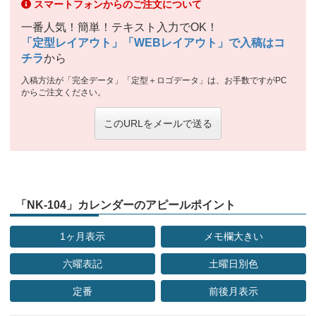
スマートフォンからのご注文について
一番人気！簡単！テキスト入力でOK！
「定型レイアウト」「WEBレイアウト」で入稿はコ
チラ
から
入稿方法が「完全データ」「定型＋ロゴデータ」は、お手数ですがPC
からご注文ください。
このURLをメールで送る
「NK-104」カレンダーのアピールポイント
1ヶ月表示
メモ欄大きい
六曜表記
土曜日別色
定番
前後月表示