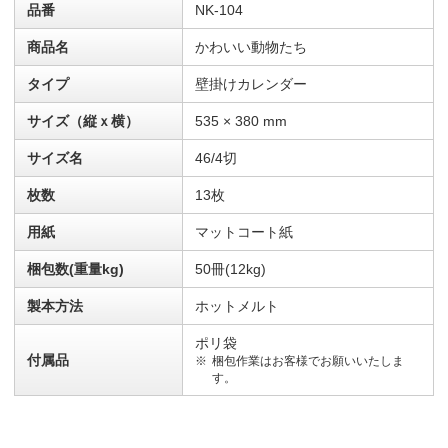
品番
NK-104
商品名
かわいい動物たち
タイプ
壁掛けカレンダー
サイズ（縦ｘ横）
535 × 380 mm
サイズ名
46/4切
枚数
13枚
用紙
マットコート紙
梱包数(重量kg)
50冊(12kg)
製本方法
ホットメルト
ポリ袋
付属品
梱包作業はお客様でお願いいたしま
す。