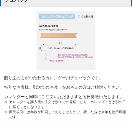
チュパック
毎年使用して評判が良い。使いやすい
サイタマイカダイガク
毎年人気のカレンダーなので。
評判が良いので。
歯科材料卸売業
デザインが良く使用しやすい。
病院
写真が好評で、さらに書き込みスペースがたっぷりあるので、選びま
贈り主の心がつたわるカレンダー用チュパックです。
した。
特別なお客様、郵送でのお渡しをお考えの方はご検討ください。
歯科商品卸売業
カレンダーと同時にご注文いただきますと同日発送いたします。
カレンダーを購入後の注文は別々での発送になり、カレンダーとは別の日
かわいい感じがしたので。
不動産業
に届くことになります。
商品表面には年数が印刷しておりませんので、残った分は来年も使用可能
です。
毎年好評のカレンダーなので再注文です。
保険代理店