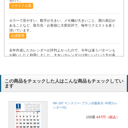
るので。
リサイクル業
カラーで見やすい、数字が大きい、メモ欄が大きいこと、暦の表記が
あることなど、取引先・お客様に大変好評で、毎年リクエストを多く
頂いています。
介護業界
去年作成したカレンダーが評判よかったので、今年は違うパターンも
お願いしたく利用しました。大きいカレンダーは欲しいという方が多
くいらっしゃいます。
小売販売
この商品をチェックした人はこんな商品もチェックしてい
前後の月があり明るい感じだったから
保険代理店
ます
昨年1種類だったので、ほかの物も試しに頼んでみたいと思い選びま
した
NK-187 マンスリー･プラン(6週表示･年間カレ
設備工事業
ンダー付)
100冊
447
円
（税込）
文字も見やすく、予定も書けて便利なので
建築業