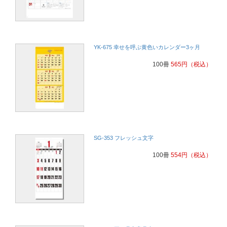
毎年好評なので
サービス業
昨年発注した際に、電話での問い合わせ窓口があり相談しやすかった
YK-675 幸せを呼ぶ黄色いカレンダー3ヶ月
ので今年もお願いすることといたしました。
広告業
100冊
565
円
（税込）
いつも選んでいて、好評だから。
建設業
価格と早い納期
電気工事業
SG-353 フレッシュ文字
毎年お願いしているからです。
リフォーム
100冊
554
円
（税込）
毎年お願いしているからです。
リフォーム
前後二ヶ月が見られるのが便利。
製造業
安かった、目についたから
建設業