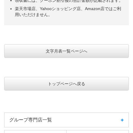
領収書には、クーポン割引後の合計金額が記載されます。
た。
介護事業所
楽天市場店、Yahooショッピング店、Amazon店ではご利
用いただけません。
パステルカラーが人気でお客様から大変喜ばれています。
建設業
手ごろな価格だから。.
電気工事業
文字月表一覧ページへ
毎年好評なので
サービス業
3か月先まで載っていること
デザイン事務所
トップページへ戻る
色使いやデザインが良く毎年数多くカレンダーを頂く顧客でも飾って
いただけそうな気がします。
建築業
デザインも値段も良い
建設業
グループ専門店一覧
前後月のカレンダー記載・メモ書き欄が大きい・数字が見やすい