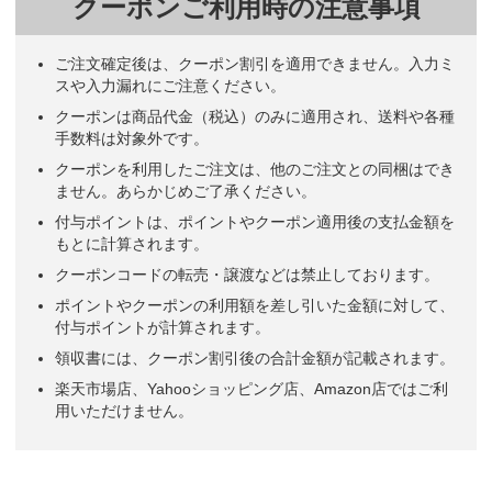
クーポンご利用時の注意事項
前年同様の商品を選び貰ったお客様から好評価を得ているので今年度
もこの商品を選びました。
石材販売
ご注文確定後は、クーポン割引を適用できません。入力ミ
スや入力漏れにご注意ください。
前回も利用させて頂き、お客様より好評だったので来年分もお願いす
クーポンは商品代金（税込）のみに適用され、送料や各種
ることにしました。
手数料は対象外です。
小売業
クーポンを利用したご注文は、他のご注文との同梱はでき
ません。あらかじめご了承ください。
3ヶ月カレンダーは、過去（記録）と、現在（進行中）と、未来（予
定）が一目でわかるのでとても役立ちます。
付与ポイントは、ポイントやクーポン適用後の支払金額を
住宅リフォーム
もとに計算されます。
クーポンコードの転売・譲渡などは禁止しております。
前年度も同じものでもらったお客さんの評価が良い為
石材販売業
ポイントやクーポンの利用額を差し引いた金額に対して、
付与ポイントが計算されます。
使い安そうだったからです。
医療
領収書には、クーポン割引後の合計金額が記載されます。
楽天市場店、Yahooショッピング店、Amazon店ではご利
用いただけません。