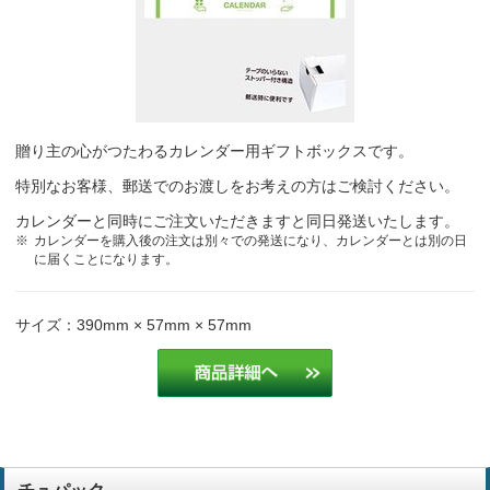
お客様からの好評により
自動車鈑金塗装
お客様の注文による
印刷業
贈り主の心がつたわるカレンダー用ギフトボックスです。
お客様の注文による
印刷業
特別なお客様、郵送でのお渡しをお考えの方はご検討ください。
お客様に好評だから。
印刷業
カレンダーと同時にご注文いただきますと同日発送いたします。
カレンダーを購入後の注文は別々での発送になり、カレンダーとは別の日
に届くことになります。
お客さまから人気があるのでこの商品にしました。
保険代理業
サイズ：390mm × 57mm × 57mm
一冊当たりの単価が安いから
保険代理店
3ヶ月のものが好評なため
建設業
とても見やすいとお客様から喜ばれているので。
自動車鈑金塗装