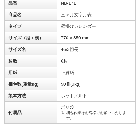
品番
NB-171
商品名
三ヶ月文字月表
タイプ
壁掛けカレンダー
サイズ（縦ｘ横）
770 × 350 mm
サイズ名
46/3切長
枚数
6枚
用紙
上質紙
梱包数(重量kg)
50冊(9kg)
製本方法
ホットメルト
ポリ袋
付属品
梱包作業はお客様でお願いいたしま
す。