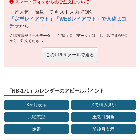
スマートフォンからのご注文について
一番人気！簡単！テキスト入力でOK！
「定型レイアウト」「WEBレイアウト」で入稿はコ
チラ
から
入稿方法が「完全データ」「定型＋ロゴデータ」は、お手数ですがPC
からご注文ください。
このURLをメールで送る
「NB-171」カレンダーのアピールポイント
3ヶ月表示
メモ欄大きい
六曜表記
土曜日別色
定番
前後月表示