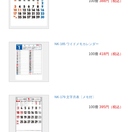
100冊
388
円
（税込）
3か月カレンダーが便利だということで好評をいただいてます。
印刷業
見やすくて価格も丁度予算に合っているから。
毎年注文していて、今年もメール案内があったからです。再注文の際
NK-185 ワイドメモカレンダー
に、去年と違うデザインを選択する場合に手順がわかりにくいため、
マイページからでも簡単に注文できるようにしてほしいです。
100冊
418
円
（税込）
レンタカー業務
お客様の挨拶回りに使う為
住宅関係
一ヶ月より三ヶ月を同時に確認できる方が便利
卸小売り
NK-179 文字月表〔メモ付〕
デザイン、大きさ、見易さに目を引いたから
群馬県
100冊
395
円
（税込）
毎年同じ物で価格体がリ-ズナブルお客様から使いやすくてりピ－ト
注文が有る為
石材販売