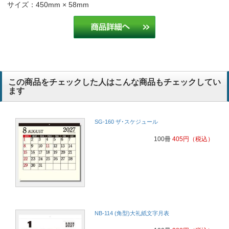
3か月暦で見やすくお客様にも好評のため
自動車修理業
サイズ：450mm × 58mm
先々の予定を記入しやすく便利です
医療
使いやすく安かったので。
建設コンサルタント
この商品をチェックした人はこんな商品もチェックしてい
使いやすいので毎年お願いしています。
小売業
ます
日常的に使用しやすい
医療介護
SG-160 ザ･スケジュール
使いやすいので毎年お願いしています。
小売業
100冊
405
円
（税込）
3か月カレンダーで見やすいものを探していたため。
福祉関係
通年同商品発注していてお客様の評判が良い為に毎年同じものの注文
です
石材販売
NB-114 (角型)大礼紙文字月表