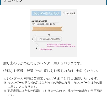
チュパック
送付先の会社に喜んでいただいているため
小売業
送付先の会社に喜んでいただいているため
小売業
社名を入れられるため
建設業
使いやすいので毎年お願いしています。
小売業
お客様に見やすく大変好評でしたので
自動車修理
贈り主の心がつたわるカレンダー用チュパックです。
使いやすいので毎年お願いしています。
小売業
特別なお客様、郵送でのお渡しをお考えの方はご検討ください。
カレンダーと同時にご注文いただきますと同日発送いたします。
使いやすいので毎年お願いしています。
小売業
カレンダーを購入後の注文は別々での発送になり、カレンダーとは別の日
に届くことになります。
商品表面には年数が印刷しておりませんので、残った分は来年も使用可能
以前購入した際の配布先に好評だったので。
宗教法人
です。