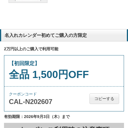
お客様から大変使いやすくてリーピ－トが非常に多い為。価格帯もリ
－ズナブルで良い
小売業
名入れカレンダー初めてご購入の方限定
毎年好評をいただいているので、今回も注文させていただきます。
印刷業
2万円以上のご購入で利用可能
昨年好評を得たので今回も注文させていただきます。
印刷業
【初回限定】
全品 1,500円OFF
毎年お客さんからの好評で喜ばれている為
小売業
翌月、翌々月の日程が見れて便利！です。
レンタカー業
クーポンコード
コピーする
CAL-N202607
前年度の評価が良かった。納期の対応もとてもよかったので本年もよ
ろしくお願いした。
石材販売施工
有効期限：2026年9月3日（木）まで