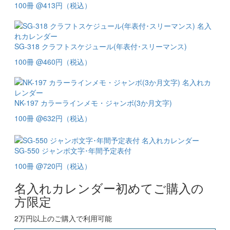
100冊
@
413
円
（税込）
毎年、同じカレンダーなので。いつもお願いしている店が、閉
店したので。
電気設備
SG-318 クラフトスケジュール(年表付･スリーマンス)
以前から同じデザインのカレンダーを販促用に利用しているた
め。
100冊
@
460
円
（税込）
損保代理店
毎年、この商品を注文している
不動産業
NK-197 カラーラインメモ・ジャンボ(3か月文字)
100冊
@
632
円
（税込）
毎年、この商品を注文している
不動産業
SG-550 ジャンボ文字･年間予定表付
注文のやりとりがわかりやすい。
保険代理店
100冊
@
720
円
（税込）
気に入ってるので、毎年注文している。
不動産業
名入れカレンダー初めてご購入の
方限定
送り先の評判がいい
不動産業
2万円以上のご購入で利用可能