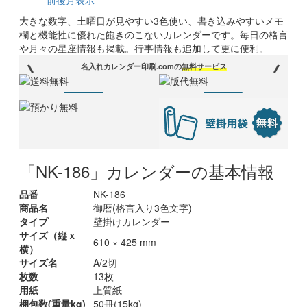
前後月表示
大きな数字、土曜日が見やすい3色使い、書き込みやすいメモ
欄と機能性に優れた飽きのこないカレンダーです。毎日の格言
や月々の星座情報も掲載。行事情報も追加して更に便利。
名入れカレンダー印刷.comの
無料サービス
「NK-186」カレンダーの基本情報
品番
NK-186
商品名
御暦(格言入り3色文字)
タイプ
壁掛けカレンダー
サイズ（縦ｘ
610 × 425 mm
横）
サイズ名
A/2切
枚数
13枚
用紙
上質紙
梱包数(重量kg)
50冊(15kg)