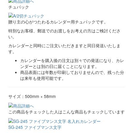
出来る。
チュパック
家電小売、電気工
贈り主の心がつたわるカレンダー用チュパックです。
クリーニング店を経営。外交に力を入れていますので、何より
特別なお客様、郵送でのお渡しをお考えの方はご検討くださ
もお電話をいただくために、カレンダーはベストな販促物と思
います。
い。
クリーニング
カレンダーと同時にご注文いただきますと同日発送いたしま
す。
毎年購入している。提供先から喜ばれている。
不動産業
カレンダーを購入後の注文は別々での発送になり、カレ
ンダーとは別の日に届くことになります。
商品表面には年数が印刷しておりませんので、残った分
大きくて、曜日の余白にメモが出来好評です。
自営業
は来年も使用可能です。
毎年注文している。
不動産業
サイズ：500mm × 58mm
数字、文字が大きいから
家電小売業
この商品をチェックした人はこんな商品もチェックしています
毎年、気に入っているので注文している。
不動産業
SG-245 ファイブマンス文字