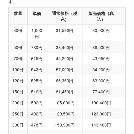
す。
数量
単価
通常価格（税
販売価格（税
込）
込）
30
冊
1,000
31,590
円
30,000
円
円
50
冊
730
円
38,400
円
36,500
円
70
冊
615
円
45,290
円
43,050
円
100
冊
542
円
57,000
円
54,200
円
120
冊
525
円
66,360
円
63,000
円
150
冊
516
円
81,450
円
77,400
円
200
冊
502
円
105,600
円
100,400
円
250
冊
492
円
129,500
円
123,000
円
300
冊
478
円
150,900
円
143,400
円