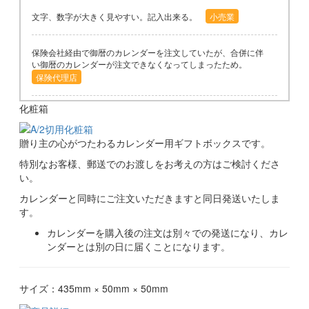
文字、数字が大きく見やすい。記入出来る。
小売業
保険会社経由で御暦のカレンダーを注文していたが、合併に伴
い御暦のカレンダーが注文できなくなってしまったため。
保険代理店
化粧箱
1番見やすくて、自分でも気に入っているから。
保険
贈り主の心がつたわるカレンダー用ギフトボックスです。
昨年も利用した為
不動産
特別なお客様、郵送でのお渡しをお考えの方はご検討くださ
い。
昨年の校正が上手にお手伝い頂いて出来ましたので今年もお願
カレンダーと同時にご注文いただきますと同日発送いたしま
いしたい所存です。
す。
卸売り
カレンダーを購入後の注文は別々での発送になり、カレ
ンダーとは別の日に届くことになります。
毎年他社にて同じデザインのものを注文しておりましたが、
色々と検討しましたが御社に注文をお願い致しました。
不動産業
サイズ：435mm × 50mm × 50mm
文字が大きく見やすく、日付の下に余白があり、予定等が記入