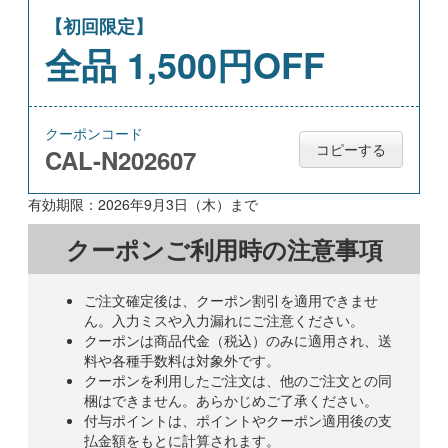
昨年注文して良かったから
不動産業
【初回限定】
全品 1,500円OFF
毎年注文しています。ネットで注文しやすい。
食品工場
今までは損保会社経由で注文していた。同じカレンダーがあっ
クーポンコード
たので注文。注文しやすかった。
コピーする
CAL-N202607
不動産業
有効期限：2026年9月3日（木）まで
昨年他から貰った同サイズのカレンダーがありまして、年末の
ご挨拶廻りはコレにしようと決めたしだいです。
クーポンご利用時の注意事項
運転代行サービス業
他店に比べ安く感じたので
不動産業
ご注文確定後は、クーポン割引を適用できませ
ん。入力ミスや入力漏れにご注意ください。
クーポンは商品代金（税込）のみに適用され、送
料や各種手数料は対象外です。
クーポンを利用したご注文は、他のご注文との同
梱はできません。あらかじめご了承ください。
付与ポイントは、ポイントやクーポン適用後の支
払金額をもとに計算されます。