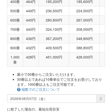
400
冊
464
円
195,200
円
185,600
円
500
冊
449
円
236,500
円
224,500
円
600
冊
445
円
280,800
円
267,000
円
700
冊
440
円
324,100
円
308,000
円
800
冊
436
円
367,200
円
348,800
円
900
冊
432
円
409,500
円
388,800
円
1,000
428
円
451,000
円
428,000
円
冊
最小で30冊からご注文いただけます。
30冊以上であれば10冊単位でご注文をお受けしており
ます。1000冊以上もご注文可能です。
端数でのご注文について
に校了した場合の、最短出荷目安