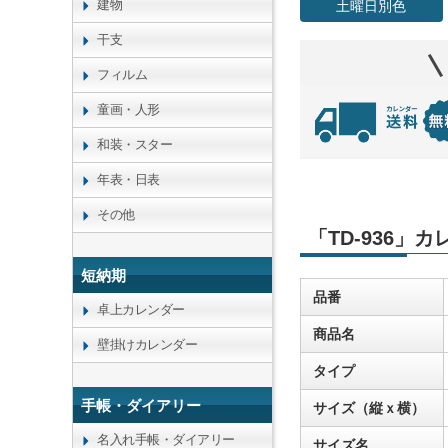
建物
土曜日別色
干支
フィルム
童画・人形
和装・スター
年表・日表
その他
「TD-936」
短納期
品番
卓上カレンダー
商品名
壁掛けカレンダー
タイプ
手帳・ダイアリー
サイズ（縦ｘ横）
名入れ手帳・ダイアリー
サイズ名