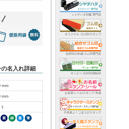
シャチハタ印鑑 専門店
オリジナル ゴム印/スタンプ
住所印の作成/ゴム印専門店
ダーの名入れ詳細
サンビー 日付印/回転印
0 mm
お名前シール/スタンプ 作成
0 mm
ット
子供喜ぶ！ごほうびスタンプ
紫
緑
藍
青