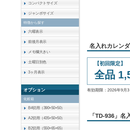
コンパクトサイズ
ジャンボサイズ
特徴から探す
六曜表示
前後月表示
名入れカレンダ
メモ欄大きい
土曜日別色
【初回限定】
全品 1,
3ヶ月表示
オプション
有効期限：2026年9
化粧箱
B4切用（390×50×50）
「TD-936
A2切用（435×50×50）
B2切用（550×65×65）