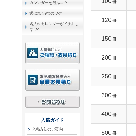
100
冊
カレンダーを選ぶコツ
選ばれる9つのワケ
120
冊
名入れカレンダーがイチ押し
なワケ
150
冊
200
冊
250
冊
300
冊
400
冊
入稿ガイド
入稿方法のご案内
500
冊