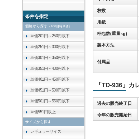
枚数
条件を指定
用紙
価格から探す
（100冊時単価）
梱包数(重量kg)
単価201円～250円以下
製本方法
単価251円～300円以下
単価301円～350円以下
付属品
単価351円～400円以下
単価401円～450円以下
「TD-936」
単価451円～500円以下
単価501円～550円以下
過去の販売終了日
単価551円以上
今年の販売開始日
サイズから探す
レギュラーサイズ