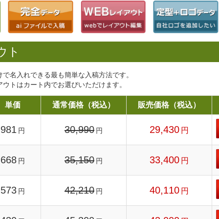
ウト
けで名入れできる最も簡単な入稿方法です。
アウトはカート内でお選びいただけます。
単価
通常価格（税込）
販売価格（税込）
981
30,990
29,430
円
円
円
668
35,150
33,400
円
円
円
573
42,210
40,110
円
円
円