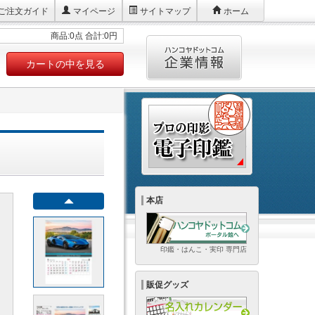
ご注文ガイド
マイページ
サイトマップ
ホーム
商品:0点 合計:0円
カートの中を見る
本店
印鑑・はんこ・実印 専門店
販促グッズ