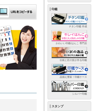
印鑑
チタン印鑑 作成
かわいい印鑑/はんこ 専門店
伝統と匠の技が作る印鑑
品揃え豊富！印鑑ケース
シルバー印鑑
スタンプ