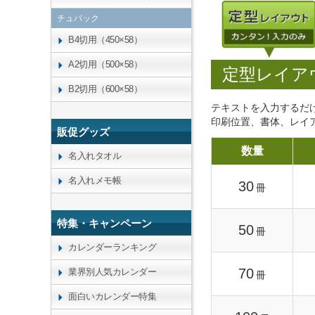
チュパック
B4切用（450×58）
A2切用（500×58）
定型レイア
B2切用（600×58）
テキストを入力するだ
印刷位置、書体、レイ
販促グッズ
数量
名入れタオル
名入れメモ帳
30
冊
特集・キャンペーン
50
冊
カレンダーランキング
70
業界別人気カレンダー
冊
面白いカレンダー特集