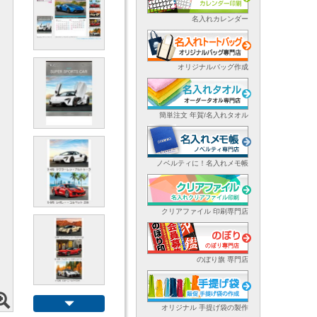
名入れカレンダー
オリジナルバッグ作成
簡単注文 年賀/名入れタオル
ノベルティに！名入れメモ帳
クリアファイル 印刷専門店
のぼり旗 専門店
オリジナル 手提げ袋の製作