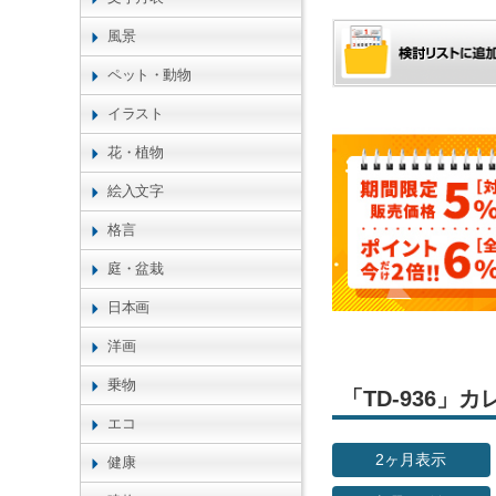
風景
ペット・動物
イラスト
花・植物
絵入文字
格言
庭・盆栽
日本画
洋画
乗物
「TD-936
エコ
2ヶ月表示
健康