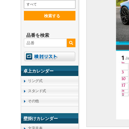
すべて
検索する
品番を検索
卓上カレンダー
リング式
スタンド式
その他
壁掛けカレンダー
文字月表