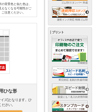
ゴム印/スタンパー 作成
所の背景色と似た色は、
見えなくなる可能性がご
。ご注意ください。
速乾インク対応 特殊ゴム印
プリント
印刷総合
即日対応 名刺の作成/印刷
用ひな形
販促にも！名入れ封筒印刷
サイズ]となります。ひ
ください。