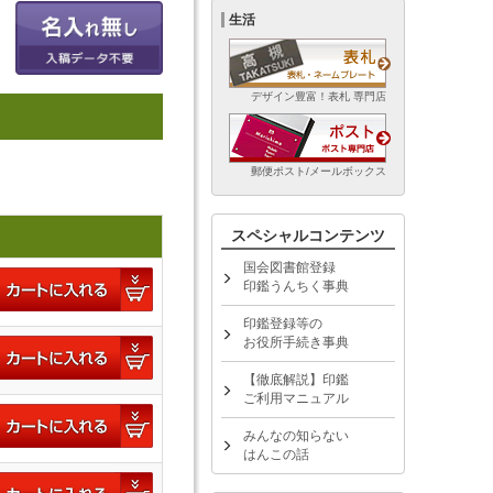
生活
デザイン豊富！表札 専門店
郵便ポスト/メールボックス
スペシャルコンテンツ
国会図書館登録
印鑑うんちく事典
印鑑登録等の
お役所手続き事典
【徹底解説】印鑑
ご利用マニュアル
みんなの知らない
はんこの話