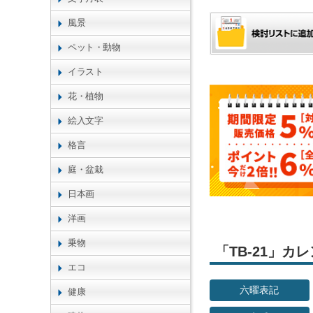
風景
ペット・動物
イラスト
花・植物
絵入文字
格言
庭・盆栽
日本画
洋画
乗物
「TB-21」
エコ
六曜表記
健康