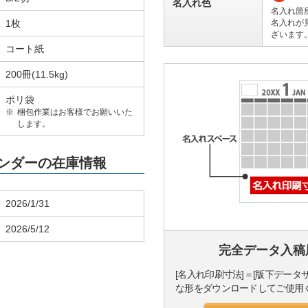
名入れ色
名入れ箇
1枚
名入れが
ざいます
コート紙
200冊(11.5kg)
ポリ袋
梱包作業はお客様でお願いいた
します。
レンダーの在庫情報
2026/1/31
2026/5/12
完全データ入稿
[名入れ印刷寸法]＝[版下データ
な形をダウンロードしてご使用