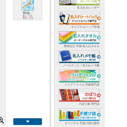
名入れカレンダー
オリジナルバッグ作成
簡単注文 年賀/名入れタオル
ノベルティに！名入れメモ帳
クリアファイル 印刷専門店
のぼり旗 専門店
オリジナル 手提げ袋の製作