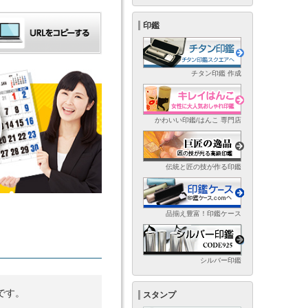
印鑑
チタン印鑑 作成
かわいい印鑑/はんこ 専門店
伝統と匠の技が作る印鑑
品揃え豊富！印鑑ケース
シルバー印鑑
です。
スタンプ