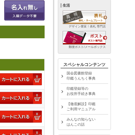
生活
デザイン豊富！表札 専門店
郵便ポスト/メールボックス
スペシャルコンテンツ
国会図書館登録
印鑑うんちく事典
印鑑登録等の
お役所手続き事典
【徹底解説】印鑑
ご利用マニュアル
みんなの知らない
はんこの話