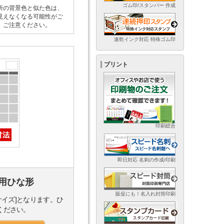
ゴム印/スタンパー 作成
所の背景色と似た色は、
見えなくなる可能性がご
。ご注意ください。
速乾インク対応 特殊ゴム印
プリント
印刷総合
即日対応 名刺の作成/印刷
用ひな形
販促にも！名入れ封筒印刷
サイズ]となります。ひ
ください。