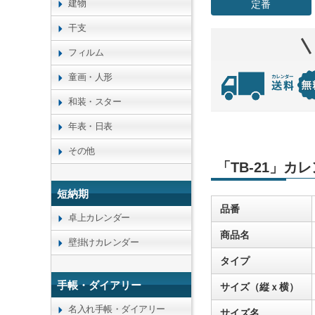
建物
定番
干支
フィルム
童画・人形
和装・スター
年表・日表
その他
「TB-21」カ
短納期
品番
卓上カレンダー
商品名
壁掛けカレンダー
タイプ
手帳・ダイアリー
サイズ（縦ｘ横）
名入れ手帳・ダイアリー
サイズ名