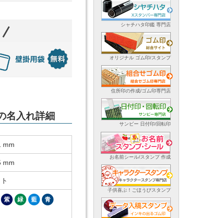
シャチハタ印鑑 専門店
オリジナル ゴム印/スタンプ
住所印の作成/ゴム印専門店
ーの名入れ詳細
サンビー 日付印/回転印
1 mm
お名前シール/スタンプ 作成
5 mm
ット
子供喜ぶ！ごほうびスタンプ
紫
緑
藍
青