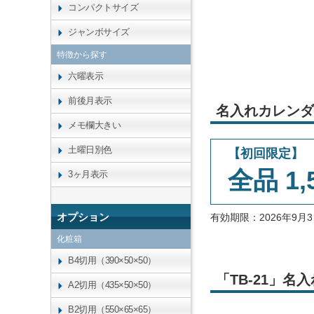
コンパクトサイズ
ジャンボサイズ
特徴から探す
六曜表示
前後月表示
名入れカレンダ
メモ欄大きい
土曜日別色
【初回限定】
全品 1,
3ヶ月表示
オプション
有効期限：2026年9
化粧箱
B4切用（390×50×50）
「TB-21」
A2切用（435×50×50）
B2切用（550×65×65）