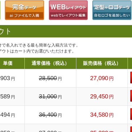
ウト
けで名入れできる最も簡単な入稿方法です。
アウトはカート内でお選びいただけます。
単価
通常価格（税込）
販売価格（税込）
903
28,500
27,090
円
円
円
589
31,000
29,450
円
円
円
494
36,400
34,580
円
円
円