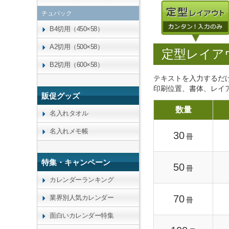
チュパック
B4切用（450×58）
A2切用（500×58）
定型レイア
B2切用（600×58）
テキストを入力するだ
印刷位置、書体、レイ
販促グッズ
数量
名入れタオル
名入れメモ帳
30
冊
特集・キャンペーン
50
冊
カレンダーランキング
70
業界別人気カレンダー
冊
面白いカレンダー特集