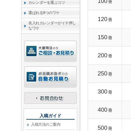
100
冊
カレンダーを選ぶコツ
選ばれる9つのワケ
120
冊
名入れカレンダーがイチ押し
なワケ
150
冊
200
冊
250
冊
300
冊
400
冊
入稿ガイド
入稿方法のご案内
500
冊