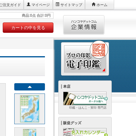
ご注文ガイド
マイページ
サイトマップ
ホーム
商品:0点 合計:0円
カートの中を見る
本店
印鑑・はんこ・実印 専門店
販促グッズ