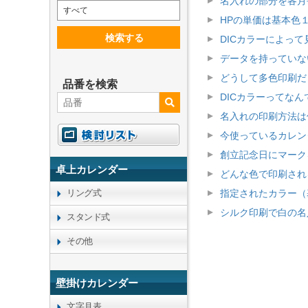
名入れの部分を各月
すべて
HPの単価は基本色
検索する
DICカラーによっ
データを持っていな
どうして多色印刷だ
品番を検索
DICカラーってなん
名入れの印刷方法は
今使っているカレン
創立記念日にマーク
卓上カレンダー
どんな色で印刷され
リング式
指定されたカラー（
シルク印刷で白の名
スタンド式
その他
壁掛けカレンダー
文字月表