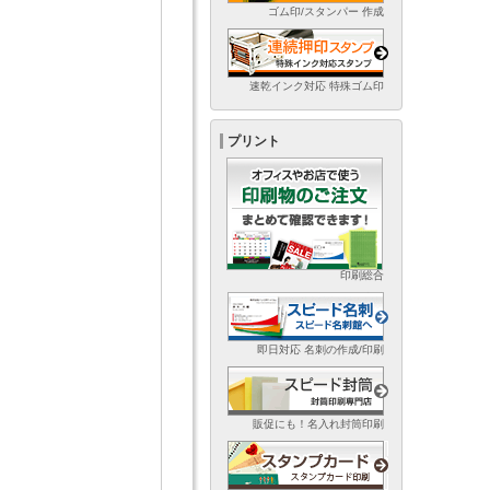
ゴム印/スタンパー 作成
速乾インク対応 特殊ゴム印
プリント
印刷総合
即日対応 名刺の作成/印刷
販促にも！名入れ封筒印刷