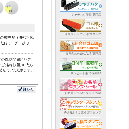
シャチハタ印鑑 専門店
オリジナル ゴム印/スタンプ
住所印の作成/ゴム印専門店
サンビー 日付印/回転印
お名前シール/スタンプ 作成
子供喜ぶ！ごほうびスタンプ