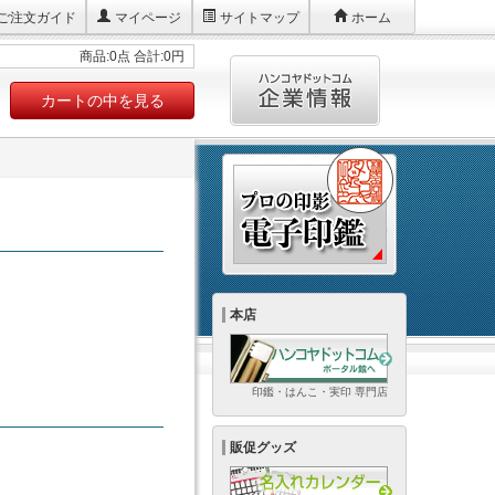
ご注文ガイド
マイページ
サイトマップ
ホーム
商品:0点 合計:0円
カートの中を見る
本店
印鑑・はんこ・実印 専門店
販促グッズ