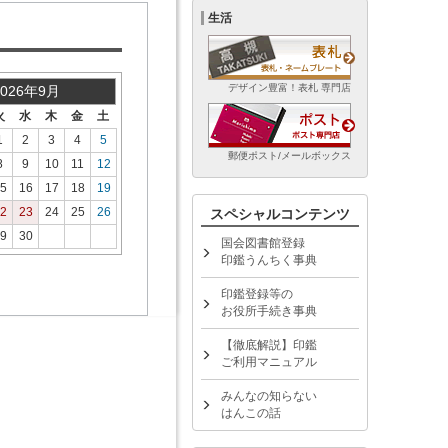
生活
デザイン豊富！表札 専門店
2026年9月
火
水
木
金
土
1
2
3
4
5
郵便ポスト/メールボックス
8
9
10
11
12
5
16
17
18
19
2
23
24
25
26
スペシャルコンテンツ
9
30
国会図書館登録
印鑑うんちく事典
印鑑登録等の
お役所手続き事典
【徹底解説】印鑑
ご利用マニュアル
みんなの知らない
はんこの話