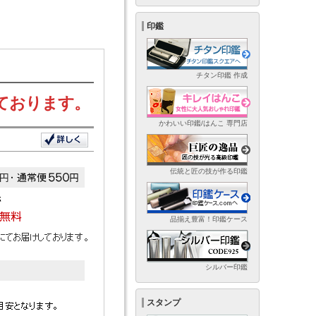
印鑑
チタン印鑑 作成
ております。
かわいい印鑑/はんこ 専門店
伝統と匠の技が作る印鑑
品揃え豊富！印鑑ケース
シルバー印鑑
スタンプ