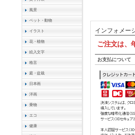
風景
ペット・動物
インフォメー
イラスト
花・植物
ご注文は、
絵入文字
お支払について
格言
庭・盆栽
日本画
洋画
乗物
エコ
健康