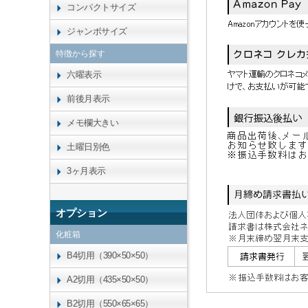
コンパクトサイズ
ジャンボサイズ
特徴から探す
六曜表示
前後月表示
メモ欄大きい
土曜日別色
3ヶ月表示
オプション
化粧箱
B4切用（390×50×50）
A2切用（435×50×50）
B2切用（550×65×65）