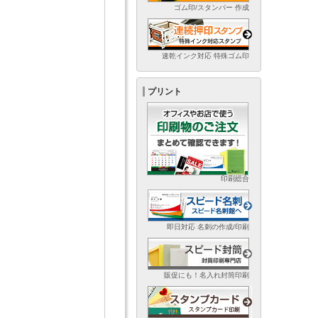
ゴム印/スタンパー 作成
速乾インク対応 特殊ゴム印
プリント
印刷総合
即日対応 名刺の作成/印刷
販促にも！名入れ封筒印刷