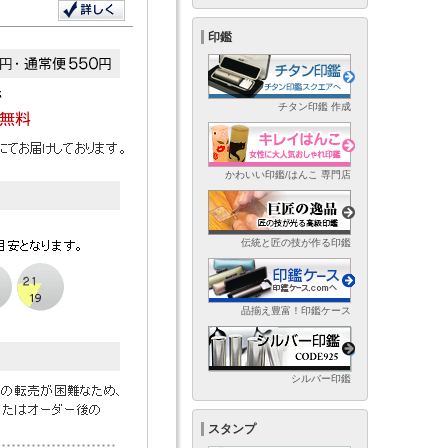
印鑑
チタン印鑑 作成
かわいい印鑑/はんこ 専門店
伝統と匠の技が作る印鑑
品揃え豊富！印鑑ケース
シルバー印鑑
スタンプ