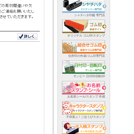
シャチハタ印鑑 専門店
オリジナル ゴム印/スタンプ
住所印の作成/ゴム印専門店
サンビー 日付印/回転印
お名前シール/スタンプ 作成
子供喜ぶ！ごほうびスタンプ