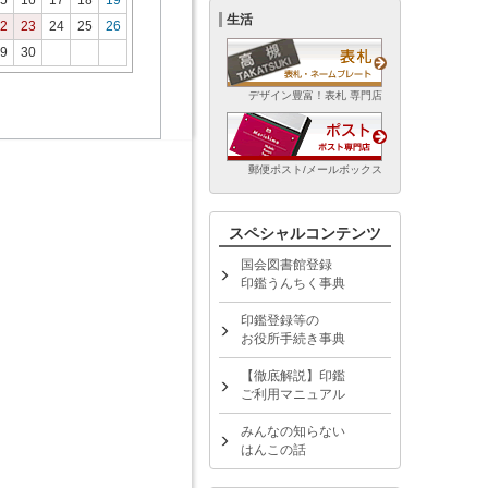
5
16
17
18
19
生活
2
23
24
25
26
9
30
デザイン豊富！表札 専門店
郵便ポスト/メールボックス
スペシャルコンテンツ
国会図書館登録
印鑑うんちく事典
印鑑登録等の
お役所手続き事典
【徹底解説】印鑑
ご利用マニュアル
みんなの知らない
はんこの話