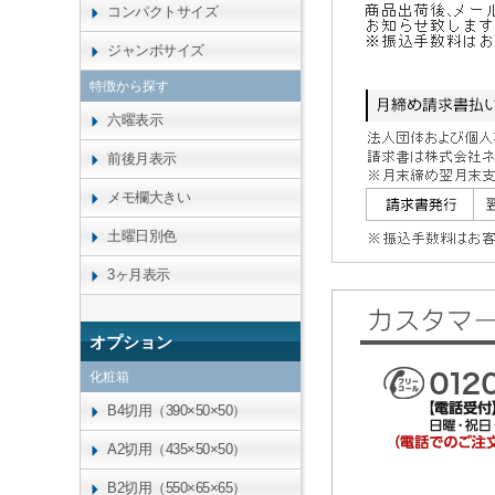
コンパクトサイズ
ジャンボサイズ
特徴から探す
六曜表示
前後月表示
メモ欄大きい
土曜日別色
3ヶ月表示
オプション
化粧箱
B4切用（390×50×50）
A2切用（435×50×50）
B2切用（550×65×65）