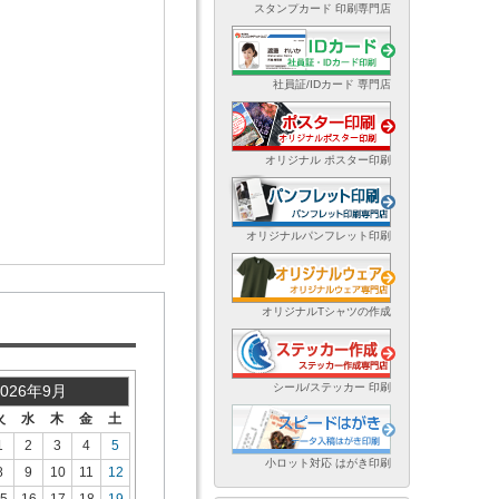
スタンプカード 印刷専門店
社員証/IDカード 専門店
オリジナル ポスター印刷
オリジナルパンフレット印刷
オリジナルTシャツの作成
シール/ステッカー 印刷
2026年9月
火
水
木
金
土
1
2
3
4
5
小ロット対応 はがき印刷
8
9
10
11
12