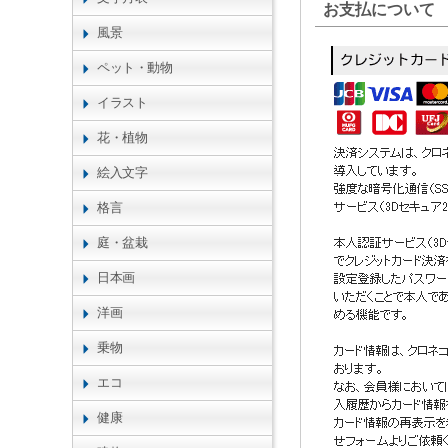
お支払について
風景
ペット・動物
イラスト
花・植物
絵入文字
格言
庭・盆栽
日本画
洋画
乗物
エコ
健康