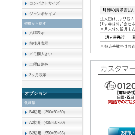
コンパクトサイズ
ジャンボサイズ
特徴から探す
六曜表示
前後月表示
メモ欄大きい
土曜日別色
3ヶ月表示
オプション
化粧箱
B4切用（390×50×50）
A2切用（435×50×50）
B2切用（550×65×65）