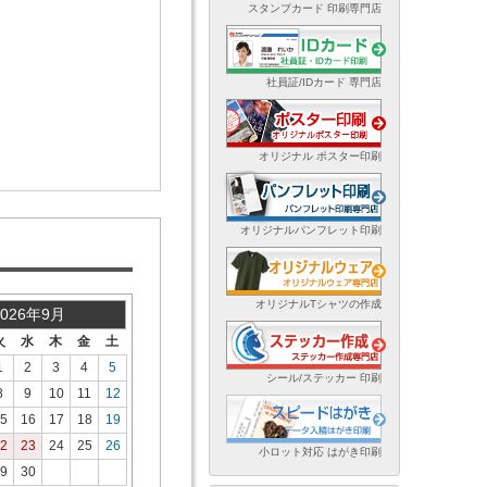
スタンプカード 印刷専門店
社員証/IDカード 専門店
オリジナル ポスター印刷
オリジナルパンフレット印刷
オリジナルTシャツの作成
2026年9月
火
水
木
金
土
1
2
3
4
5
シール/ステッカー 印刷
8
9
10
11
12
5
16
17
18
19
2
23
24
25
26
小ロット対応 はがき印刷
9
30