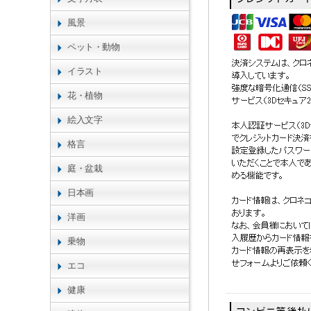
風景
ペット・動物
イラスト
花・植物
絵入文字
格言
庭・盆栽
日本画
洋画
乗物
エコ
健康