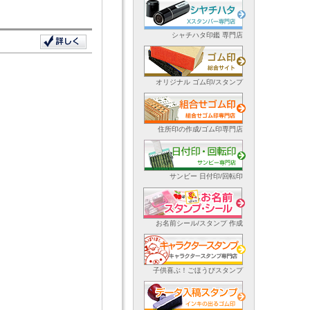
シャチハタ印鑑 専門店
オリジナル ゴム印/スタンプ
住所印の作成/ゴム印専門店
サンビー 日付印/回転印
お名前シール/スタンプ 作成
子供喜ぶ！ごほうびスタンプ