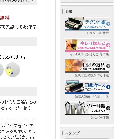
印鑑
チタン印鑑 作成
かわいい印鑑/はんこ 専門店
伝統と匠の技が作る印鑑
品揃え豊富！印鑑ケース
シルバー印鑑
スタンプ