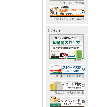
ゴム印/スタンパー 作成
速乾インク対応 特殊ゴム印
プリント
印刷総合
即日対応 名刺の作成/印刷
販促にも！名入れ封筒印刷