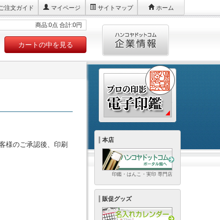
ご注文ガイド
マイページ
サイトマップ
ホーム
商品:0点 合計:0円
カートの中を見る
本店
お客様のご承認後、印刷
印鑑・はんこ・実印 専門店
販促グッズ