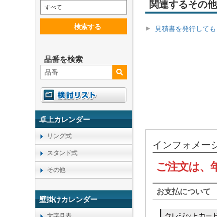
関連するその他
すべて
検索する
見積書を発行しても
品番を検索
卓上カレンダー
リング式
インフォメー
スタンド式
ご注文は、
その他
お支払について
壁掛けカレンダー
文字月表