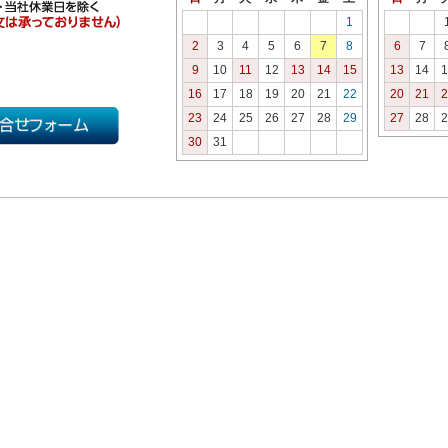
1
2
3
4
5
6
7
8
6
7
9
10
11
12
13
14
15
13
14
1
16
17
18
19
20
21
22
20
21
2
23
24
25
26
27
28
29
27
28
2
30
31