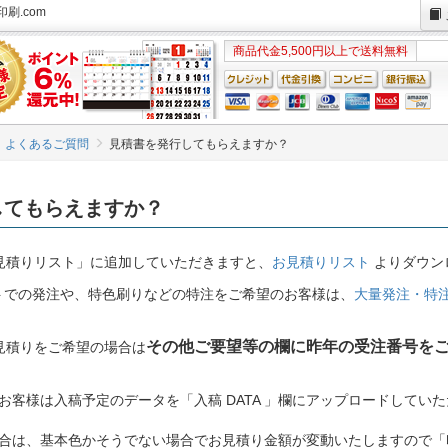
刷.com
商品代金5,500円以上で送料無料
よくあるご質問
見積書を発行してもらえますか？
してもらえますか？
見積りリスト」に追加していただきますと、
お見積りリスト
よりダウン
ロットでの発注や、特色刷りなどの特注をご希望のお客様は、
大量発注・特
その他ご要望等の欄に昨年の受注番号を
見積りをご希望の場合は
お客様は入稿予定のデータを「入稿 DATA 」欄にアップロードしてい
の場合は、基本色かそうでない場合でお見積り金額が変動いたしますので