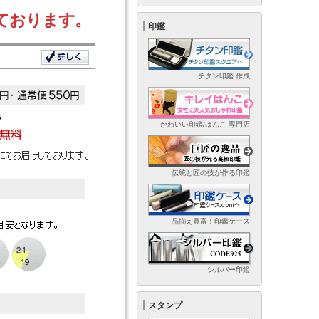
ております。
印鑑
チタン印鑑 作成
かわいい印鑑/はんこ 専門店
伝統と匠の技が作る印鑑
品揃え豊富！印鑑ケース
シルバー印鑑
スタンプ