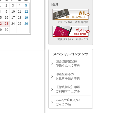
生活
1
2
3
4
5
8
9
10
11
12
5
16
17
18
19
デザイン豊富！表札 専門店
2
23
24
25
26
9
30
郵便ポスト/メールボックス
スペシャルコンテンツ
国会図書館登録
印鑑うんちく事典
印鑑登録等の
お役所手続き事典
【徹底解説】印鑑
ご利用マニュアル
みんなの知らない
はんこの話