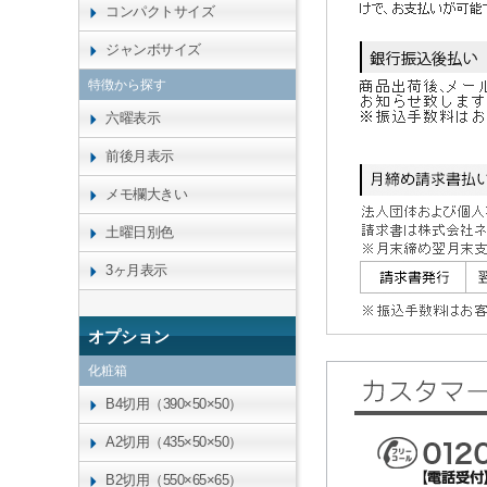
コンパクトサイズ
ジャンボサイズ
特徴から探す
六曜表示
前後月表示
メモ欄大きい
土曜日別色
3ヶ月表示
オプション
化粧箱
B4切用（390×50×50）
A2切用（435×50×50）
B2切用（550×65×65）