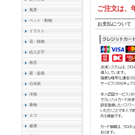
ご注文は、
風景
ペット・動物
お支払について
イラスト
花・植物
絵入文字
格言
庭・盆栽
日本画
洋画
乗物
エコ
健康