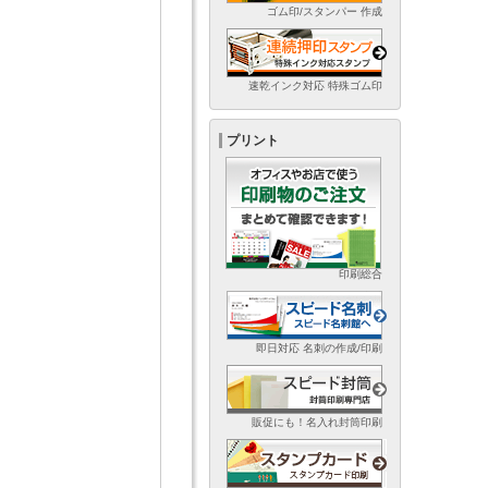
ゴム印/スタンパー 作成
速乾インク対応 特殊ゴム印
プリント
印刷総合
即日対応 名刺の作成/印刷
販促にも！名入れ封筒印刷