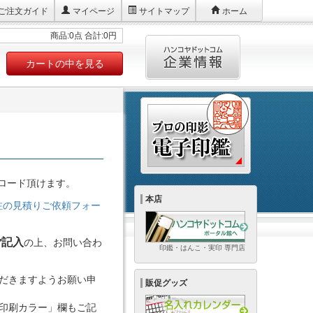
ご注文ガイド
マイページ
サイトマップ
ホーム
商品:0点 合計:0円
カートの中を見る
ロード頂けます。
本店
注の見積りご依頼フォー
ご記入
の上、お問い合わ
印鑑・はんこ・実印 専門店
ただきますようお願い申
販促グッズ
「印刷カラー」欄もご記