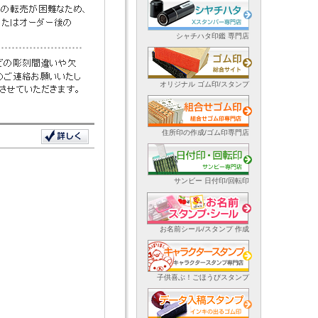
シャチハタ印鑑 専門店
オリジナル ゴム印/スタンプ
住所印の作成/ゴム印専門店
サンビー 日付印/回転印
お名前シール/スタンプ 作成
子供喜ぶ！ごほうびスタンプ