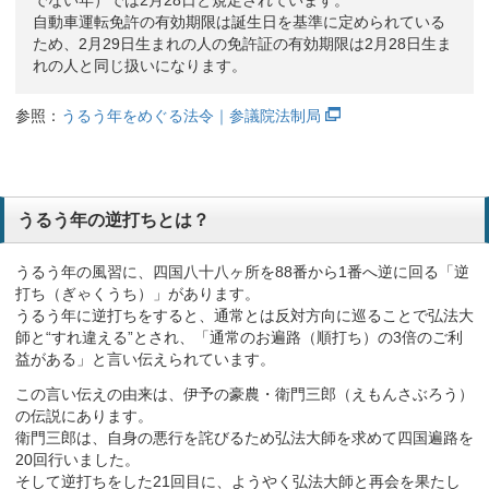
でない年）では2月28日と規定されています。
自動車運転免許の有効期限は誕生日を基準に定められている
ため、2月29日生まれの人の免許証の有効期限は2月28日生ま
れの人と同じ扱いになります。
参照：
うるう年をめぐる法令｜参議院法制局
うるう年の逆打ちとは？
うるう年の風習に、四国八十八ヶ所を88番から1番へ逆に回る「逆
打ち（ぎゃくうち）」があります。
うるう年に逆打ちをすると、通常とは反対方向に巡ることで弘法大
師と“すれ違える”とされ、「通常のお遍路（順打ち）の3倍のご利
益がある」と言い伝えられています。
この言い伝えの由来は、伊予の豪農・衛門三郎（えもんさぶろう）
の伝説にあります。
衛門三郎は、自身の悪行を詫びるため弘法大師を求めて四国遍路を
20回行いました。
そして逆打ちをした21回目に、ようやく弘法大師と再会を果たし