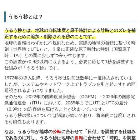
うるう秒とは？
うるう秒とは、地球の自転速度と原子時計による計時とのズレを補
正するために追加・削除される秒のことです。
地球の自転はわずかに不規則なため、実際の地球の自転に基づく時
刻（世界時：UT1）と、非常に正確な原子時計の時刻（国際原子
時：TAI）との間に少しずつ差が生じます。
この誤差が±0.9秒以内に収まるよう、必要に応じて1秒を調整する
仕組みが「うるう秒」です。
1972年の導入以降、うるう秒は以前は数年に一度挿入されていま
したが、システムやネットワーク上でトラブルを引き起こすため問
題視されるようになりました。
そのため、2022年の国際度量衡総会 （CGPM）・2023年の国際電
気通信連合 （ITU）において、2035年までにUT1とUTCの差分
（0.9秒）の許容値を広げることが決まっています。
うるう秒の扱いについては議論が続いており、将来的には廃止され
る可能性もあります。
なお、うるう年が地球の
公転
に合わせて「日付」を調整する仕組み
であるのに対し、うるう秒は地球の
自転
に合わせて「時刻」を調整