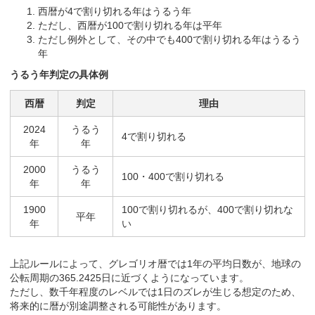
西暦が4で割り切れる年はうるう年
ただし、西暦が100で割り切れる年は平年
ただし例外として、その中でも400で割り切れる年はうるう
年
うるう年判定の具体例
西暦
判定
理由
2024
うるう
4で割り切れる
年
年
2000
うるう
100・400で割り切れる
年
年
1900
100で割り切れるが、400で割り切れな
平年
年
い
上記ルールによって、グレゴリオ暦では1年の平均日数が、地球の
公転周期の365.2425日に近づくようになっています。
ただし、数千年程度のレベルでは1日のズレが生じる想定のため、
将来的に暦が別途調整される可能性があります。