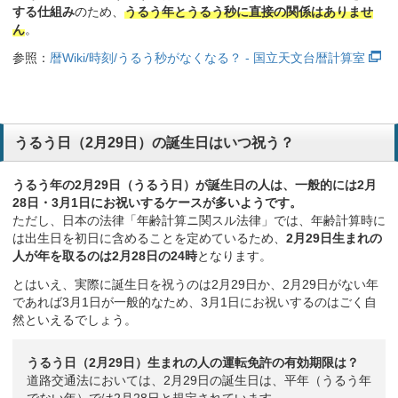
する仕組み
のため、
うるう年とうるう秒に直接の関係はありませ
ん
。
参照：
暦Wiki/時刻/うるう秒がなくなる？ - 国立天文台暦計算室
うるう日（2月29日）の誕生日はいつ祝う？
うるう年の2月29日（うるう日）が誕生日の人は、一般的には2月
28日・3月1日にお祝いするケースが多いようです。
ただし、日本の法律「年齢計算ニ関スル法律」では、年齢計算時に
は出生日を初日に含めることを定めているため、
2月29日生まれの
人が年を取るのは2月28日の24時
となります。
とはいえ、実際に誕生日を祝うのは2月29日か、2月29日がない年
であれば3月1日が一般的なため、3月1日にお祝いするのはごく自
然といえるでしょう。
うるう日（2月29日）生まれの人の運転免許の有効期限は？
道路交通法においては、2月29日の誕生日は、平年（うるう年