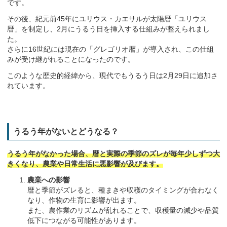
です。
その後、紀元前45年にユリウス・カエサルが太陽暦「ユリウス
暦」を制定し、2月にうるう日を挿入する仕組みが整えられまし
た。
さらに16世紀には現在の「グレゴリオ暦」が導入され、この仕組
みが受け継がれることになったのです。
このような歴史的経緯から、現代でもうるう日は2月29日に追加さ
れています。
うるう年がないとどうなる？
うるう年がなかった場合、暦と実際の季節のズレが毎年少しずつ大
きくなり、農業や日常生活に悪影響が及びます。
農業への影響
暦と季節がズレると、種まきや収穫のタイミングが合わなく
なり、作物の生育に影響が出ます。
また、農作業のリズムが乱れることで、収穫量の減少や品質
低下につながる可能性があります。