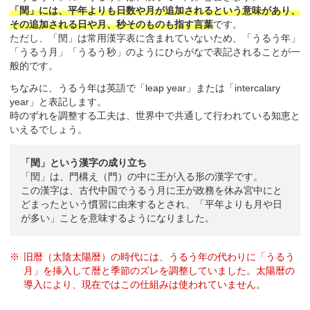
「閏」には、平年よりも日数や月が追加されるという意味があり、
その追加される日や月、秒そのものも指す言葉
です。
ただし、「閏」は常用漢字表に含まれていないため、「うるう年」
「うるう月」「うるう秒」のようにひらがなで表記されることが一
般的です。
ちなみに、うるう年は英語で「leap year」または「intercalary
year」と表記します。
時のずれを調整する工夫は、世界中で共通して行われている知恵と
いえるでしょう。
「閏」という漢字の成り立ち
「閏」は、門構え（門）の中に王が入る形の漢字です。
この漢字は、古代中国でうるう月に王が政務を休み宮中にと
どまったという慣習に由来するとされ、「平年よりも月や日
が多い」ことを意味するようになりました。
旧暦（太陰太陽暦）の時代には、うるう年の代わりに「うるう
月」を挿入して暦と季節のズレを調整していました。太陽暦の
導入により、現在ではこの仕組みは使われていません。