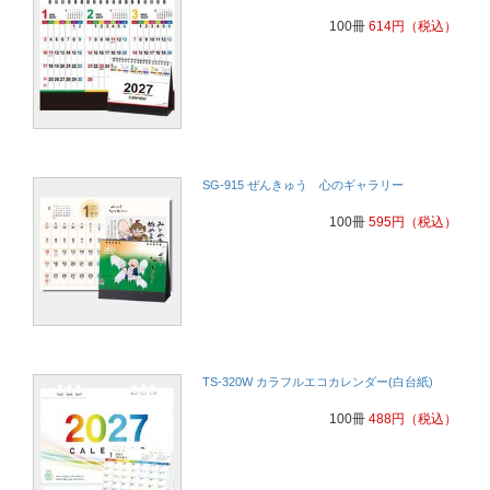
大きくて見やすい。六曜が入っている
サービス業
100冊
614
円
（税込）
お客様に喜んでいただけるので毎年同じ商品を注文しています。
会計事務所
とても使い勝手がいいため。
委託研究開発
SG-915 ぜんきゅう 心のギャラリー
大きくて見やすいこと。六曜がついている事。毎年同じカレンダーに
100冊
595
円
（税込）
していますが、とても好評で皆さん楽しみにしていただいているよう
ですので、今年も同じものを注文しました。
税務会計
お客様の評判が良いから
電気工事
TS-320W カラフルエコカレンダー(白台紙)
毎年こちらで購入しているため。(記入欄が大きいので予定がかきこ
みやすい）
100冊
488
円
（税込）
委託・研究開発
お客様に楽しみにしていただいているので、今年も同じカレンダーを