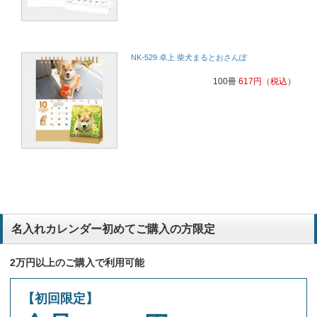
注文させていただきました。
税務会計
NK-529 卓上 柴犬まるとおさんぽ
使い勝手が良い。
電気工事
100冊
617
円
（税込）
とても使いやすいカレンダーで評判が良いから。
福祉施設
お客様にも喜んでいただけているようで、送ると大変喜んで、もう一
冊ほしいといって下さることと、所内でも机の上に置いて使っていま
す。六曜も載っていて、記入欄も大きく見やすいので同じ商品をお願
いしたいと思いました。
税務会計
金具を使用していないためエコであるから。
建設業
名入れカレンダー初めてご購入の方限定
カラフルで使いやすい。配布先からの評判もいいため。
福祉施設
2万円以上のご購入で利用可能
【初回限定】
昨年も同じ商品にしました。見やすく、記入するスペースが大きくて
書きやすいこと。六曜が載っていること。一面で5か月分のカレンダ