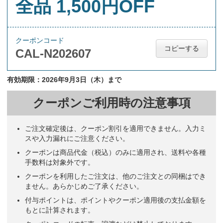
全品 1,500円OFF
ーがみられること。
サービス業
出来がいいと思います。自分でも使いたいです。粗品で配っても一番
クーポンコード
喜んでもらえそうだからです。
コピーする
CAL-N202607
福祉
有効期限：2026年9月3日（木）まで
今回お願いしたものと同じものを26年にもお願いしていて、昨年変
更しましたが、前の方がよかったとのご意見をいただいたりしたこ
と。文字の色がくっきりして見やすい。六曜が付いている。などのこ
クーポンご利用時の注意事項
とからこのカレンダーにしました。
サービス業
ご注文確定後は、クーポン割引を適用できません。入力ミ
スや入力漏れにご注意ください。
一回り大きく、メモがしっかり書き込めて、前後のカレンダーも見る
ことができるところが気に入りました。
クーポンは商品代金（税込）のみに適用され、送料や各種
不動産業
手数料は対象外です。
クーポンを利用したご注文は、他のご注文との同梱はでき
ません。あらかじめご了承ください。
いろいろ好みにあわせてカスタマイズできそうだから。
会計事務所
付与ポイントは、ポイントやクーポン適用後の支払金額を
もとに計算されます。