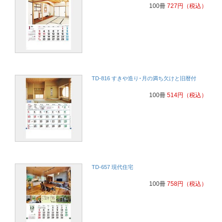
100冊
727
円
（税込）
TD-816 すきや造り･月の満ち欠けと旧暦付
100冊
514
円
（税込）
TD-657 現代住宅
100冊
758
円
（税込）