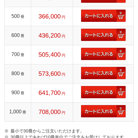
366,000
500
冊
円
436,200
600
冊
円
505,400
700
冊
円
573,600
800
冊
円
641,700
900
冊
円
708,000
1,000
冊
円
最小で30冊からご注文いただけます。
30冊以上であれば10冊単位でご注文をお受けしております。