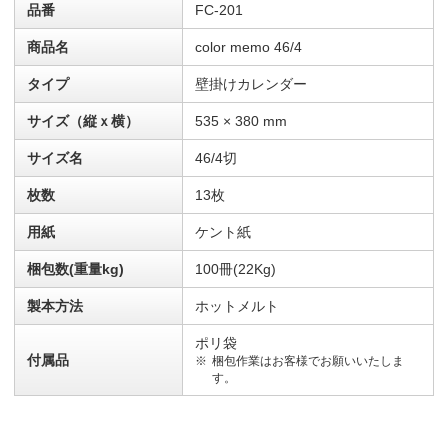
品番
FC-201
商品名
color memo 46/4
タイプ
壁掛けカレンダー
サイズ（縦ｘ横）
535 × 380 mm
サイズ名
46/4切
枚数
13枚
用紙
ケント紙
梱包数(重量kg)
100冊(22Kg)
製本方法
ホットメルト
ポリ袋
付属品
梱包作業はお客様でお願いいたしま
す。