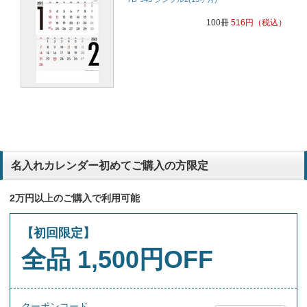
問い合わせた時、12月注文で年内納期でしたので。
警備業
100冊
516
円
（税込）
デザインとスムーズな対応でしたので。
警備業
文字が大きく事務所内はもちろん、工事現場などでも重宝されます。
又、三ヶ月の長期予定が書き込め見やすい。
設備工事業
向こう3ヶ月の予定を計画したり、前月の実績等が確認できるため非
常に使い勝手が良いからです。
電気
名入れカレンダー初めてご購入の方限定
2万円以上のご購入で利用可能
カレンダーの文字が大きく見やすい。又、三ヶ月間の長期予定が書き
込めやすく、見やすい。
設備工事業
【初回限定】
全品 1,500円OFF
3月表示のため2ヶ月先の予定を見たり、先月の状況(実績)を確認する
ことができ非常に便利である。
電気
クーポンコード