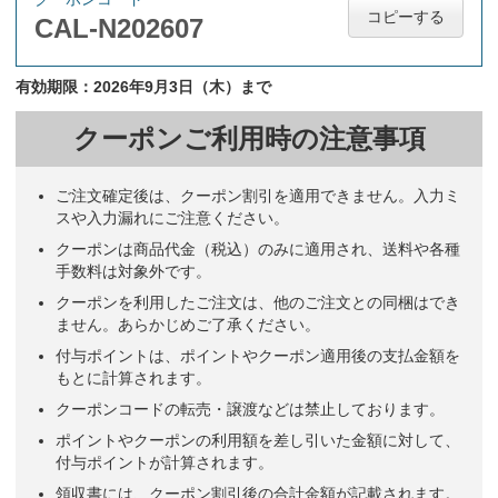
コピーする
2ヶ月先までの予定を立てたり、前月の実績が見れるのが大変便利で
CAL-N202607
す。
電気保安
有効期限：2026年9月3日（木）まで
去年も頼んだから
塗装
クーポンご利用時の注意事項
ご注文確定後は、クーポン割引を適用できません。入力ミ
スや入力漏れにご注意ください。
クーポンは商品代金（税込）のみに適用され、送料や各種
手数料は対象外です。
クーポンを利用したご注文は、他のご注文との同梱はでき
ません。あらかじめご了承ください。
付与ポイントは、ポイントやクーポン適用後の支払金額を
もとに計算されます。
クーポンコードの転売・譲渡などは禁止しております。
ポイントやクーポンの利用額を差し引いた金額に対して、
付与ポイントが計算されます。
領収書には、クーポン割引後の合計金額が記載されます。