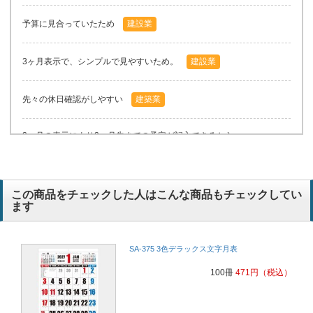
予算に見合っていたため
建設業
3ヶ月表示で、シンプルで見やすいため。
建設業
先々の休日確認がしやすい
建築業
3ヶ月の表示により2ヶ月先までの予定が記入できるから
電気保安管理
3カ月表示タイプでシンプルで使いやすいため。 例年このタイプを
この商品をチェックした人はこんな商品もチェックしてい
注文しているため。
ます
電気工事業
シンプルで見やすく、3ヶ月表示タイプで使いやすいため。例年この
SA-375 3色デラックス文字月表
タイプを注文しているので。
建設業
100冊
471
円
（税込）
3ヶ月分が1目で分かるため
電気保安管理