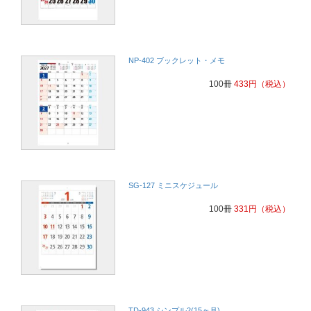
3ヶ月分が1目で分かるため
電気保安管理
NP-402 ブックレット・メモ
お客様から好評を頂いておりますので昨年に引続き選びました。
設備工事業
100冊
433
円
（税込）
お客様から好評を頂いておりますので昨年に引続き選びました。
設備工事業
2ヶ月先や過月の実績等まで見られるのが非常に良いです。
電気管理
SG-127 ミニスケジュール
100冊
331
円
（税込）
毎年お客様より好評を頂いております。
設備工事業
文字が大きく事務所内はもちろん、工事現場などでも喜ばれておりま
す。又、三ヶ月の長期予定が書き込め見やすい。
設備工事業
TD-943 シンプル2(15ヶ月)