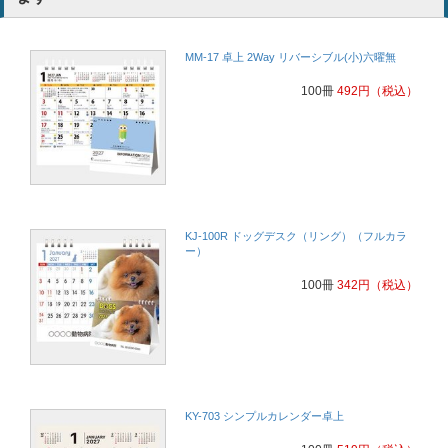
MM-17 卓上 2Way リバーシブル(小)六曜無
100冊
492
円
（税込）
KJ-100R ドッグデスク（リング）（フルカラ
ー）
100冊
342
円
（税込）
KY-703 シンプルカレンダー卓上