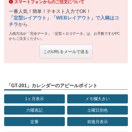
スマートフォンからのご注文について
一番人気！簡単！テキスト入力でOK！
「定型レイアウト」「WEBレイアウト」で入稿はコ
チラ
から
入稿方法が「完全データ」「定型＋ロゴデータ」は、お手数ですがPC
からご注文ください。
このURLをメールで送る
「GT-201」カレンダーのアピールポイント
1ヶ月表示
メモ欄大きい
六曜表記
土曜日別色
定番
前後月表示