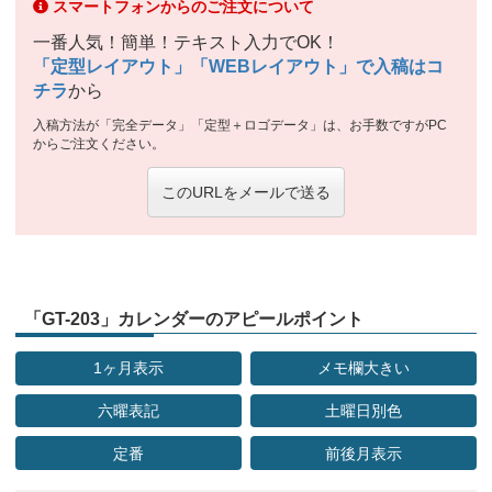
スマートフォンからのご注文について
一番人気！簡単！テキスト入力でOK！
「定型レイアウト」「WEBレイアウト」で入稿はコ
チラ
から
入稿方法が「完全データ」「定型＋ロゴデータ」は、お手数ですがPC
からご注文ください。
このURLをメールで送る
「GT-203」カレンダーのアピールポイント
1ヶ月表示
メモ欄大きい
六曜表記
土曜日別色
定番
前後月表示