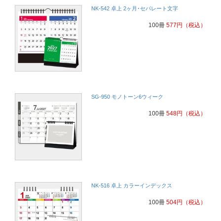
NK-542 卓上 2ヶ月･セパレート文字
100冊
577
円
（税込）
SG-950 モノトーン6ウィーク
100冊
548
円
（税込）
NK-516 卓上 カラーインデックス
100冊
504
円
（税込）