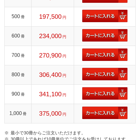
197,500
500
冊
円
234,000
600
冊
円
270,900
700
冊
円
306,400
800
冊
円
341,100
900
冊
円
375,000
1,000
冊
円
最小で30冊からご注文いただけます。
30冊以上であれば10冊単位でご注文をお受けしております。