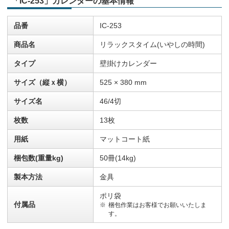
「IC-253」カレンダーの基本情報
品番
IC-253
商品名
リラックスタイム(いやしの時間)
タイプ
壁掛けカレンダー
サイズ（縦ｘ横）
525 × 380 mm
サイズ名
46/4切
枚数
13枚
用紙
マットコート紙
梱包数(重量kg)
50冊(14kg)
製本方法
金具
ポリ袋
付属品
梱包作業はお客様でお願いいたしま
す。