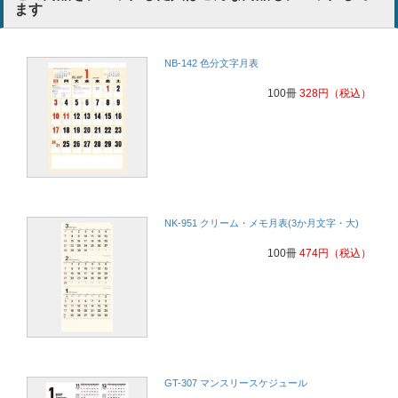
ます
NB-142 色分文字月表
100冊
328
円
（税込）
NK-951 クリーム・メモ月表(3か月文字・大)
100冊
474
円
（税込）
GT-307 マンスリースケジュール