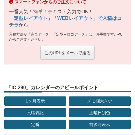
スマートフォンからのご注文について
一番人気！簡単！テキスト入力でOK！
「定型レイアウト」「WEBレイアウト」で入稿はコ
チラ
から
入稿方法が「完全データ」「定型＋ロゴデータ」は、お手数ですがPC
からご注文ください。
このURLをメールで送る
「IC-290」カレンダーのアピールポイント
1ヶ月表示
メモ欄大きい
六曜表記
土曜日別色
定番
前後月表示