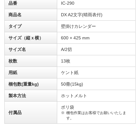
品番
IC-290
商品名
DX A2文字(晴雨表付)
タイプ
壁掛けカレンダー
サイズ（縦ｘ横）
600 × 425 mm
サイズ名
A/2切
枚数
13枚
用紙
ケント紙
梱包数(重量kg)
50冊(15kg)
製本方法
ホットメルト
ポリ袋
付属品
梱包作業はお客様でお願いいたしま
す。