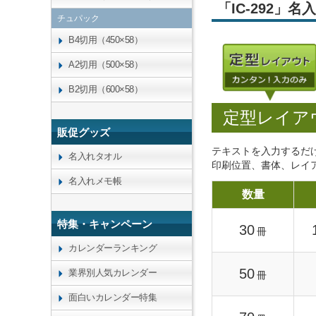
「IC-292」
チュパック
B4切用（450×58）
A2切用（500×58）
B2切用（600×58）
定型レイア
販促グッズ
テキストを入力するだ
名入れタオル
印刷位置、書体、レイ
名入れメモ帳
数量
特集・キャンペーン
30
冊
カレンダーランキング
50
業界別人気カレンダー
冊
面白いカレンダー特集