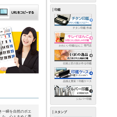
印鑑
チタン印鑑 作成
かわいい印鑑/はんこ 専門店
伝統と匠の技が作る印鑑
品揃え豊富！印鑑ケース
シルバー印鑑
き一瞬を自然のポエ
スタンプ
した。心ときめく季