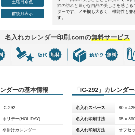
土曜日別色
節の訪れと豊かな自然の美しさを感じる
ダーです。メモ欄も大きく、機能性も兼
前後月表示
す。
名入れカレンダー印刷.comの
無料サービス
カレンダーの基本情報
「IC-292」カレン
IC-292
名入れスペース
80 × 42
ホリデー(HOLIDAY)
名入れ印刷寸法
65 × 36
壁掛けカレンダー
名入れ印刷方法
オフセ