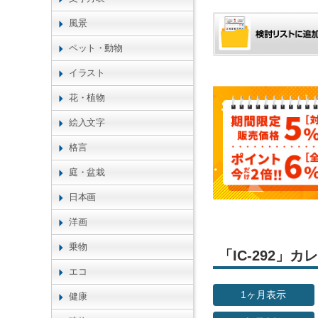
風景
ペット・動物
イラスト
花・植物
絵入文字
格言
庭・盆栽
日本画
洋画
乗物
「IC-292」
エコ
1ヶ月表示
健康