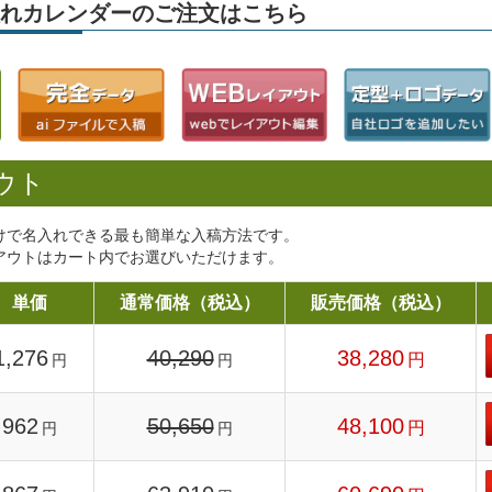
名入れカレンダーのご注文はこちら
ウト
けで名入れできる最も簡単な入稿方法です。
アウトはカート内でお選びいただけます。
単価
通常価格（税込）
販売価格（税込）
1,276
40,290
38,280
円
円
円
962
50,650
48,100
円
円
円