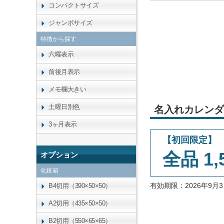
コンパクトサイズ
ジャンボサイズ
特徴から探す
六曜表示
前後月表示
メモ欄大きい
土曜日別色
名入れカレンダ
3ヶ月表示
【初回限定】
全品 1,
オプション
化粧箱
有効期限：2026年9
B4切用（390×50×50）
A2切用（435×50×50）
B2切用（550×65×65）