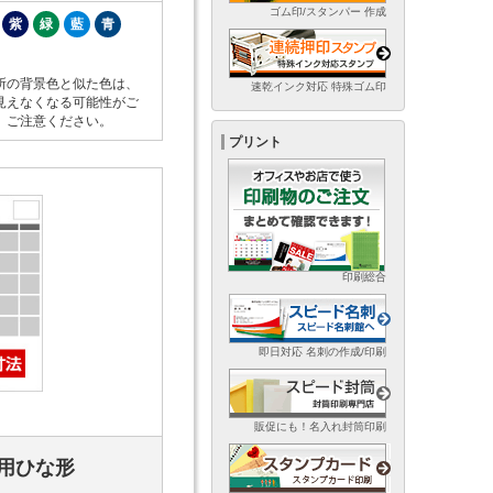
ゴム印/スタンパー 作成
紫
緑
藍
青
所の背景色と似た色は、
速乾インク対応 特殊ゴム印
見えなくなる可能性がご
。ご注意ください。
プリント
印刷総合
即日対応 名刺の作成/印刷
販促にも！名入れ封筒印刷
用ひな形