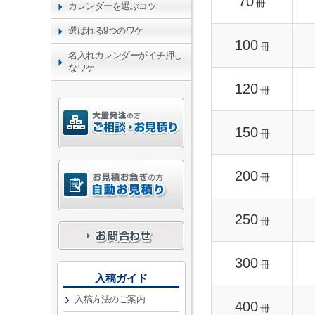
70
冊
カレンダーを選ぶコツ
選ばれる9つのワケ
100
冊
名入れカレンダーがイチ押し
なワケ
120
冊
150
冊
200
冊
250
冊
300
冊
入稿ガイド
入稿方法のご案内
400
冊