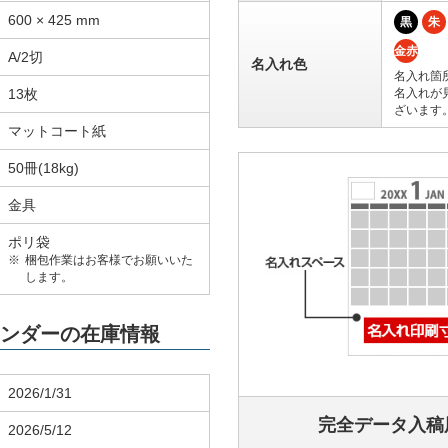
600 × 425 mm
黒
朱
金赤
A/2切
名入れ色
名入れ箇
13枚
名入れが
ざいます
マットコート紙
50冊(18kg)
金具
ポリ袋
梱包作業はお客様でお願いいた
します。
カレンダーの在庫情報
2026/1/31
完全データ入稿
2026/5/12