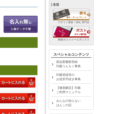
生活
デザイン豊富！表札 専門店
郵便ポスト/メールボックス
スペシャルコンテンツ
国会図書館登録
印鑑うんちく事典
印鑑登録等の
お役所手続き事典
【徹底解説】印鑑
ご利用マニュアル
みんなの知らない
はんこの話