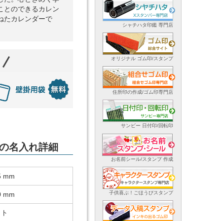
ことのできるカレン
ねたカレンダーで
シャチハタ印鑑 専門店
オリジナル ゴム印/スタンプ
住所印の作成/ゴム印専門店
サンビー 日付印/回転印
ダーの名入れ詳細
お名前シール/スタンプ 作成
5 mm
子供喜ぶ！ごほうびスタンプ
0 mm
ット