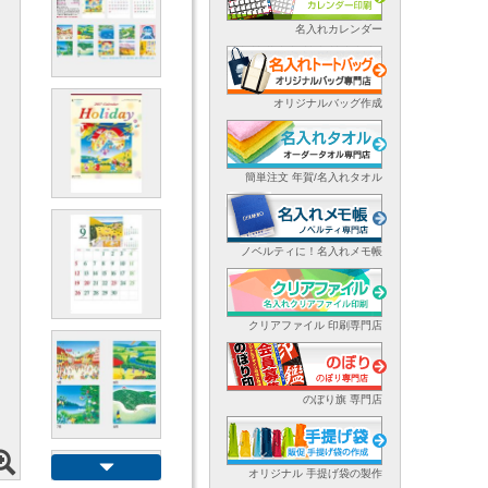
名入れカレンダー
オリジナルバッグ作成
簡単注文 年賀/名入れタオル
ノベルティに！名入れメモ帳
クリアファイル 印刷専門店
のぼり旗 専門店
オリジナル 手提げ袋の製作