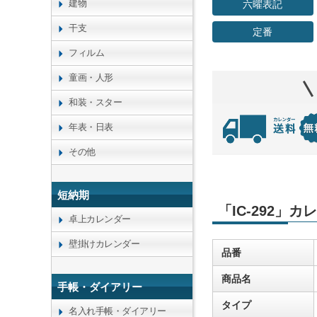
建物
六曜表記
干支
定番
フィルム
童画・人形
和装・スター
年表・日表
その他
短納期
「IC-292」
卓上カレンダー
壁掛けカレンダー
品番
商品名
手帳・ダイアリー
タイプ
名入れ手帳・ダイアリー