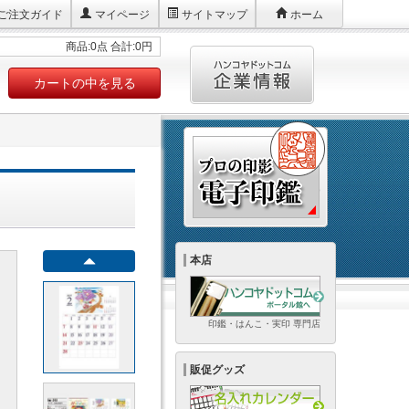
ご注文ガイド
マイページ
サイトマップ
ホーム
商品:0点 合計:0円
カートの中を見る
本店
印鑑・はんこ・実印 専門店
販促グッズ