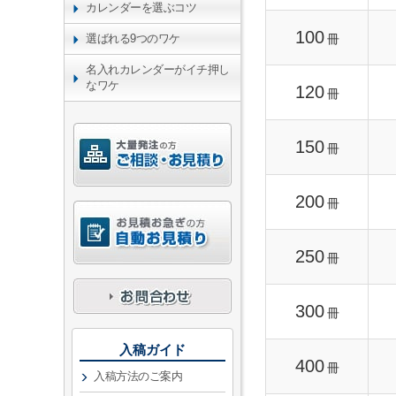
カレンダーを選ぶコツ
100
冊
選ばれる9つのワケ
名入れカレンダーがイチ押し
なワケ
120
冊
150
冊
200
冊
250
冊
300
冊
入稿ガイド
400
冊
入稿方法のご案内