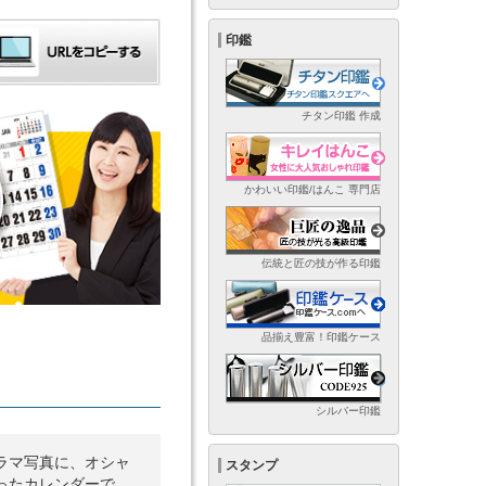
印鑑
チタン印鑑 作成
かわいい印鑑/はんこ 専門店
伝統と匠の技が作る印鑑
品揃え豊富！印鑑ケース
シルバー印鑑
ラマ写真に、オシャ
スタンプ
ったカレンダーで