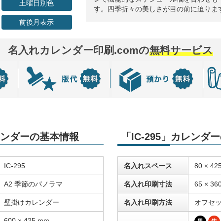
土曜日別色
す。四季折々の美しさが目の前に迫りま
前後月表示
名入れカレンダー印刷.comの
無料サービス
カレンダーの基本情報
「IC-295」カレン
IC-295
名入れスペース
80 × 42
A2 季節のパノラマ
名入れ印刷寸法
65 × 36
壁掛けカレンダー
名入れ印刷方法
オフセ
600 × 425 mm