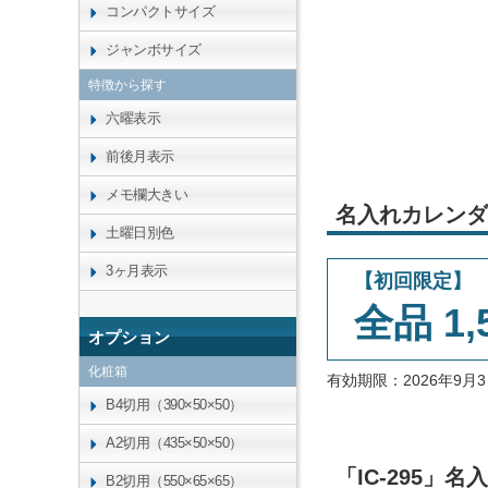
コンパクトサイズ
ジャンボサイズ
特徴から探す
六曜表示
前後月表示
メモ欄大きい
名入れカレンダ
土曜日別色
3ヶ月表示
【初回限定】
全品 1,
オプション
化粧箱
有効期限：2026年9
B4切用（390×50×50）
A2切用（435×50×50）
「IC-295」
B2切用（550×65×65）