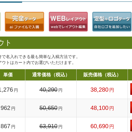
ウト
けで名入れできる最も簡単な入稿方法です。
アウトはカート内でお選びいただけます。
単価
通常価格（税込）
販売価格（税込）
1,276
40,290
38,280
円
円
円
962
50,650
48,100
円
円
円
867
63,910
60,690
円
円
円