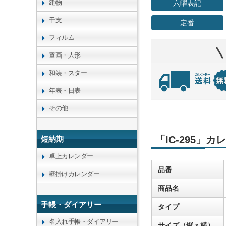
建物
六曜表記
干支
定番
フィルム
童画・人形
和装・スター
年表・日表
その他
「IC-295」
短納期
卓上カレンダー
品番
壁掛けカレンダー
商品名
手帳・ダイアリー
タイプ
名入れ手帳・ダイアリー
サイズ（縦ｘ横）