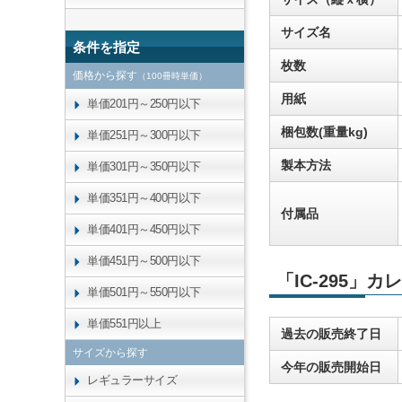
サイズ名
条件を指定
枚数
価格から探す
（100冊時単価）
用紙
単価201円～250円以下
梱包数(重量kg)
単価251円～300円以下
製本方法
単価301円～350円以下
単価351円～400円以下
付属品
単価401円～450円以下
単価451円～500円以下
「IC-295」
単価501円～550円以下
単価551円以上
過去の販売終了日
サイズから探す
今年の販売開始日
レギュラーサイズ