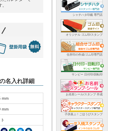
す。
シャチハタ印鑑 専門店
オリジナル ゴム印/スタンプ
住所印の作成/ゴム印専門店
サンビー 日付印/回転印
ダーの名入れ詳細
お名前シール/スタンプ 作成
5 mm
0 mm
子供喜ぶ！ごほうびスタンプ
ット