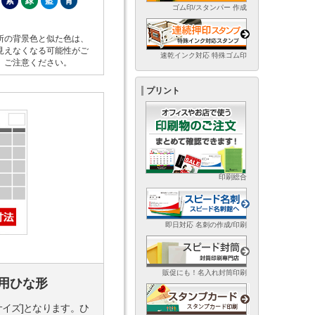
紫
緑
藍
青
ゴム印/スタンパー 作成
所の背景色と似た色は、
見えなくなる可能性がご
速乾インク対応 特殊ゴム印
。ご注意ください。
プリント
印刷総合
即日対応 名刺の作成/印刷
販促にも！名入れ封筒印刷
用ひな形
サイズ]となります。ひ