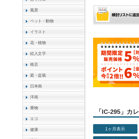
風景
ペット・動物
イラスト
花・植物
絵入文字
格言
庭・盆栽
日本画
洋画
乗物
「IC-295」
エコ
1ヶ月表示
健康