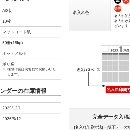
黒
朱
金赤
A/2切
名入れ色
名入れ箇
13枚
名入れが
ざいます
マットコート紙
50冊(18kg)
ホットメルト
ポリ袋
梱包作業はお客様でお願いいた
します。
カレンダーの在庫情報
2025/12/1
完全データ入稿
2026/5/12
[名入れ印刷寸法]＝[版下データ