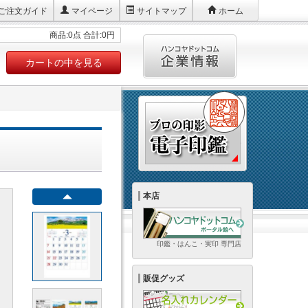
ご注文ガイド
マイページ
サイトマップ
ホーム
商品:0点 合計:0円
カートの中を見る
本店
印鑑・はんこ・実印 専門店
販促グッズ