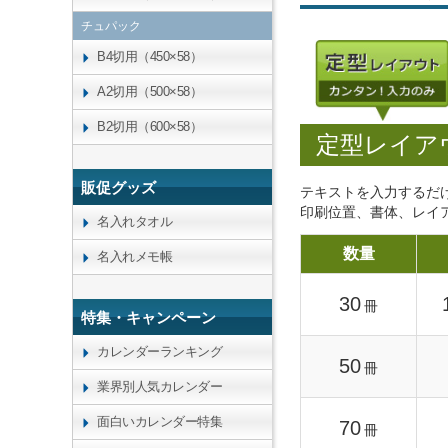
チュパック
B4切用（450×58）
A2切用（500×58）
B2切用（600×58）
定型レイア
販促グッズ
テキストを入力するだ
印刷位置、書体、レイ
名入れタオル
数量
名入れメモ帳
30
冊
特集・キャンペーン
カレンダーランキング
50
冊
業界別人気カレンダー
面白いカレンダー特集
70
冊