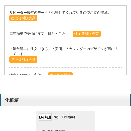
リピーター毎年のデータを保管してくれているので注文が簡単。
建築資材販売業
毎年簡単で安価に注文可能なところ。
住宅資材販売業
＊毎年簡単に注文できる。＊安価。＊カレンダーのデザインが気に入
っている。
住宅資材反閇業
注文しやすい。安価。
住宅資材販売
毎年注文させて頂いております。前回の名入れデータを残して頂いて
おり、注文が簡単で助かります。
化粧箱
建築資材販売業
1：エコで自然なイメージのデザインが良い。2：お値段が安い。3：
3か月同時に見れる。
建築資材販売業