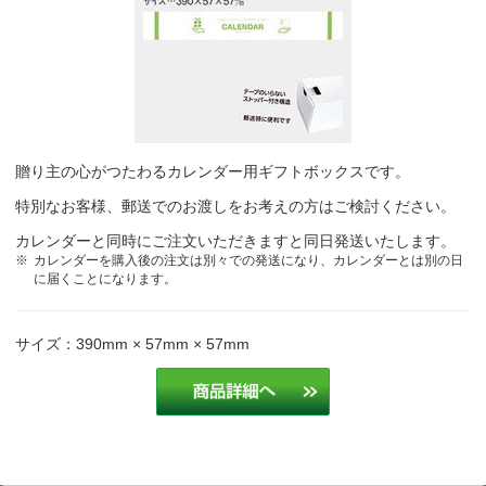
今まで他社より卓上タイプのカレンダーを取引先及びお客様用に配布
しておりましたが実際どの程度使用頻度があるのか少し疑問に思うと
ころがあり今回試に取引先様用に御社のカレンダーを取り入れること
になりました。反響によっては今後リピートしようとおもいますので
宜しくお願いいたします。
介護タクシー
贈り主の心がつたわるカレンダー用ギフトボックスです。
安くて、綺麗なデザインのため
リース業
特別なお客様、郵送でのお渡しをお考えの方はご検討ください。
カレンダーと同時にご注文いただきますと同日発送いたします。
＊お値段が安い。＊簡単に注文できる。
建築資材販売業
カレンダーを購入後の注文は別々での発送になり、カレンダーとは別の日
に届くことになります。
3か月の予定が書きこめて非常に便利
建機レンタル
サイズ：390mm × 57mm × 57mm
値段がお手頃で内容がいい
ビル総合管理業
希望に近いカレンダーがあり、価格も安かったので、また、印刷の色
も選べたため選びました。
リース業