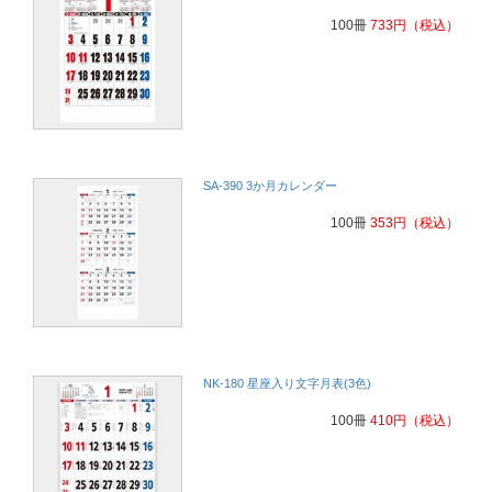
100冊
733
円
（税込）
SA-390 3か月カレンダー
100冊
353
円
（税込）
NK-180 星座入り文字月表(3色)
100冊
410
円
（税込）