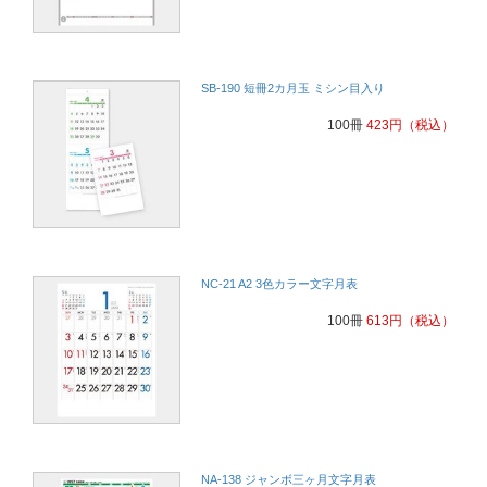
SB-190 短冊2カ月玉 ミシン目入り
100冊
423
円
（税込）
NC-21 A2 3色カラー文字月表
100冊
613
円
（税込）
NA-138 ジャンボ三ヶ月文字月表