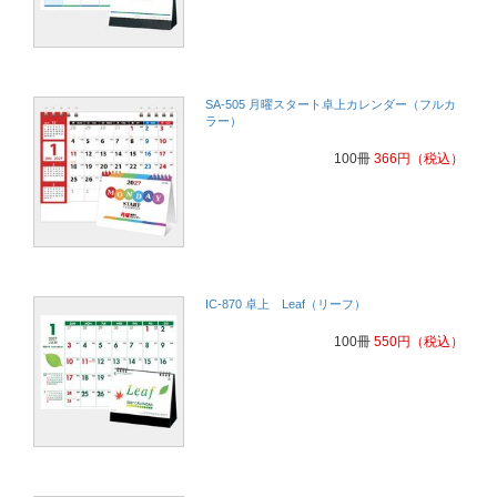
SA-505 月曜スタート卓上カレンダー（フルカ
ラー）
100冊
366
円
（税込）
IC-870 卓上 Leaf（リーフ）
100冊
550
円
（税込）