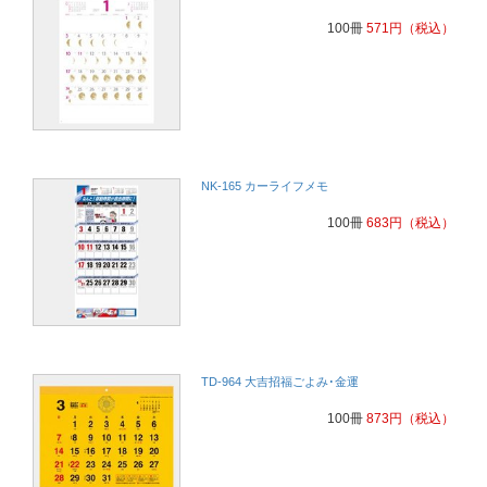
100冊
571
円
（税込）
NK-165 カーライフメモ
100冊
683
円
（税込）
TD-964 大吉招福ごよみ･金運
100冊
873
円
（税込）