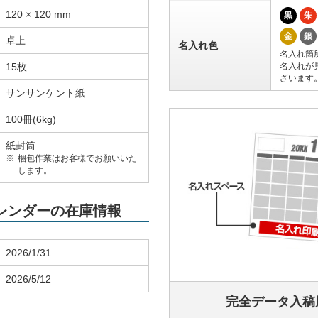
120 × 120 mm
黒
朱
金
銀
卓上
名入れ色
名入れ箇
15枚
名入れが
ざいます
サンサンケント紙
100冊(6kg)
紙封筒
梱包作業はお客様でお願いいた
します。
カレンダーの在庫情報
2026/1/31
2026/5/12
完全データ入稿