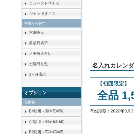
コンパクトサイズ
ジャンボサイズ
特徴から探す
六曜表示
前後月表示
メモ欄大きい
土曜日別色
名入れカレンダ
3ヶ月表示
【初回限定】
全品 1,
オプション
化粧箱
有効期限：2026年9
B4切用（390×50×50）
A2切用（435×50×50）
B2切用（550×65×65）