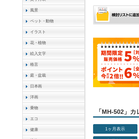
風景
ペット・動物
イラスト
花・植物
絵入文字
格言
庭・盆栽
日本画
洋画
乗物
「MH-502
エコ
1ヶ月表示
健康