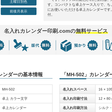
土曜日別色
す。コンパクトな卓上ケース入りで、ち
にお使いいただける卓上カレンダーです
前後月表示
付。
名入れカレンダー印刷.comの
無料サービス
カレンダーの基本情報
「MH-502」カレン
MH-502
名入れスペース
16 × 10
卓上 カラー文字
名入れ印刷寸法
12 × 80
卓上カレンダー
名入れ印刷方法
シルク