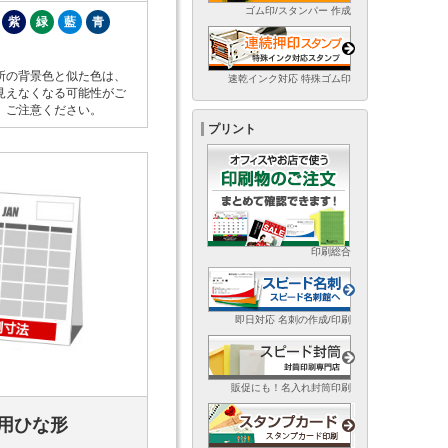
ゴム印/スタンパー 作成
紫
緑
藍
青
所の背景色と似た色は、
速乾インク対応 特殊ゴム印
見えなくなる可能性がご
。ご注意ください。
プリント
印刷総合
即日対応 名刺の作成/印刷
販促にも！名入れ封筒印刷
用ひな形