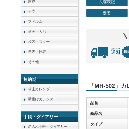
建物
六曜表記
干支
定番
フィルム
童画・人形
和装・スター
年表・日表
その他
短納期
「MH-502」
卓上カレンダー
壁掛けカレンダー
品番
商品名
手帳・ダイアリー
タイプ
名入れ手帳・ダイアリー