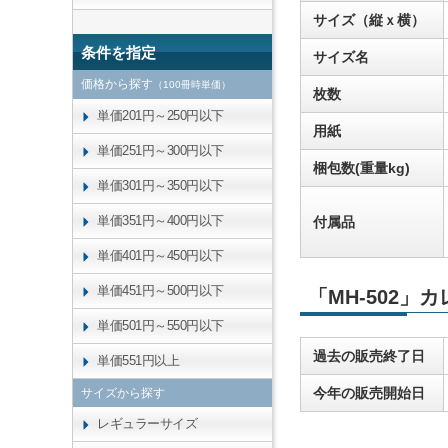
サイズ（縦ｘ横）
条件を指定
サイズ名
価格から探す
（100冊時単価）
枚数
単価201円～250円以下
用紙
単価251円～300円以下
梱包数(重量kg)
単価301円～350円以下
単価351円～400円以下
付属品
単価401円～450円以下
単価451円～500円以下
「MH-502」
単価501円～550円以下
過去の販売終了日
単価551円以上
今年の販売開始日
サイズから探す
レギュラーサイズ