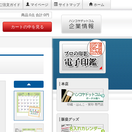
ご注文ガイド
マイページ
サイトマップ
ホーム
商品:0点 合計:0円
カートの中を見る
本店
印鑑・はんこ・実印 専門店
販促グッズ