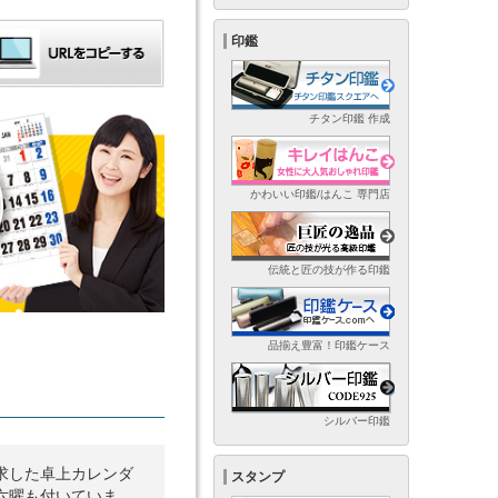
印鑑
チタン印鑑 作成
かわいい印鑑/はんこ 専門店
伝統と匠の技が作る印鑑
品揃え豊富！印鑑ケース
シルバー印鑑
求した卓上カレンダ
スタンプ
六曜も付いていま