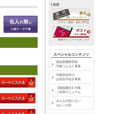
生活
デザイン豊富！表札 専門店
郵便ポスト/メールボックス
スペシャルコンテンツ
国会図書館登録
印鑑うんちく事典
印鑑登録等の
お役所手続き事典
【徹底解説】印鑑
ご利用マニュアル
みんなの知らない
はんこの話