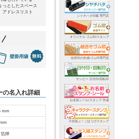
ょっとしたスペース
。アドレスリスト
シャチハタ印鑑 専門店
オリジナル ゴム印/スタンプ
住所印の作成/ゴム印専門店
サンビー 日付印/回転印
ダーの名入れ詳細
お名前シール/スタンプ 作成
5 mm
子供喜ぶ！ごほうびスタンプ
 mm
・箔押