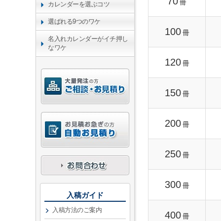
70
冊
カレンダーを選ぶコツ
選ばれる9つのワケ
100
冊
名入れカレンダーがイチ押し
なワケ
120
冊
150
冊
200
冊
250
冊
300
冊
入稿ガイド
入稿方法のご案内
400
冊