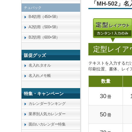
「MH-502
チュパック
B4切用（450×58）
A2切用（500×58）
B2切用（600×58）
定型レイア
販促グッズ
テキストを入力するだ
名入れタオル
印刷位置、書体、レイ
名入れメモ帳
数量
特集・キャンペーン
30
冊
カレンダーランキング
50
業界別人気カレンダー
冊
面白いカレンダー特集