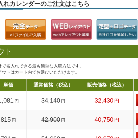
」名入れカレンダーのご注文はこちら
ウト
けで名入れできる最も簡単な入稿方法です。
アウトはカート内でお選びいただけます。
単価
通常価格（税込）
販売価格（税込）
1,081
34,140
32,430
円
円
円
815
42,900
40,750
円
円
円