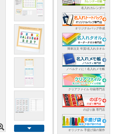
名入れカレンダー
オリジナルバッグ作成
簡単注文 年賀/名入れタオル
ノベルティに！名入れメモ帳
クリアファイル 印刷専門店
のぼり旗 専門店
オリジナル 手提げ袋の製作