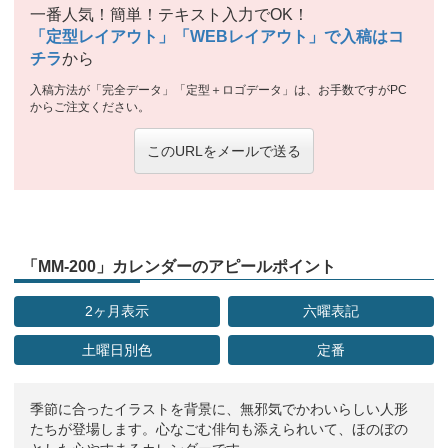
一番人気！簡単！テキスト入力でOK！
「定型レイアウト」「WEBレイアウト」で入稿はコ
チラ
から
入稿方法が「完全データ」「定型＋ロゴデータ」は、お手数ですがPC
からご注文ください。
このURLをメールで送る
「MM-200」カレンダーのアピールポイント
2ヶ月表示
六曜表記
土曜日別色
定番
季節に合ったイラストを背景に、無邪気でかわいらしい人形
たちが登場します。心なごむ俳句も添えられいて、ほのぼの