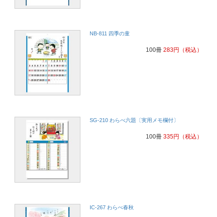
お客さんにデザインがよいと、また柱に丁度よい、暦に行事が書いて
有るのに満足。
NB-811 四季の童
理容業
100冊
283
円
（税込）
SG-210 わらべ六題〔実用メモ欄付〕
100冊
335
円
（税込）
IC-267 わらべ春秋