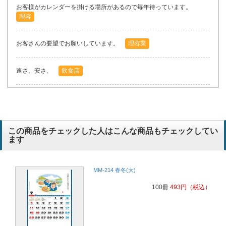
お客様がカレンダーを掛ける場所があるので毎年待っています。
理容
お客さんの要望でお願いしています。
理容業
速さ、安さ、
飲食店
シンプル、価格
飲食店
毎年お客さんに喜ばれてる商品なので。サイズが丁度よいと、言われ
この商品をチェックした人はこんな商品もチェックしてい
ています。
ます
理容
お客さんに柱に掛けられる。カレンダーが欲しいと言われ探しまし
MM-214 春冬(大)
た。理容業をつずける限り、お願いします。
理容業
100冊
493
円
（税込）
お客さんに好まれています。柱に掛けるのにベストサイズです。
理容業