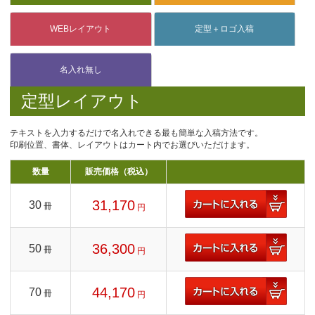
定型レイアウト
テキストを入力するだけで名入れできる最も簡単な入稿方法です。
印刷位置、書体、レイアウトはカート内でお選びいただけます。
数量
販売価格（税込）
31,170
30
冊
円
36,300
50
冊
円
44,170
70
冊
円