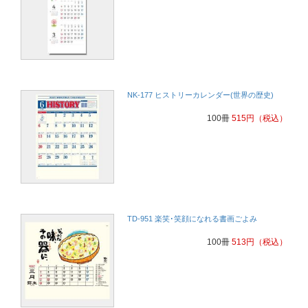
NK-177 ヒストリーカレンダー(世界の歴史)
100冊
515
円
（税込）
TD-951 楽笑･笑顔になれる書画ごよみ
100冊
513
円
（税込）