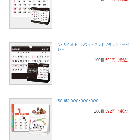
NK-549 卓上 ホワイトアンドブラック・セパ
レート
100冊
591
円
（税込）
SG-952 DOG･DOG･DOG
100冊
592
円
（税込）