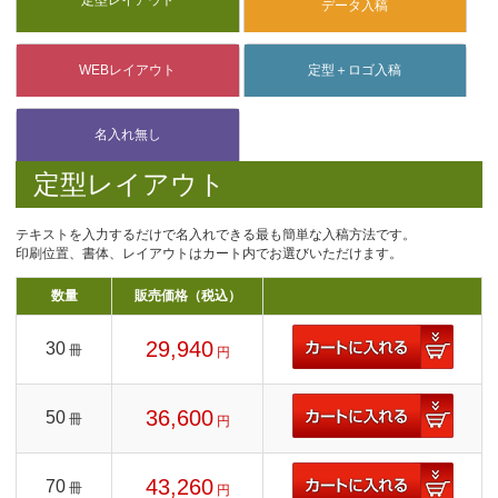
定型レイアウト
テキストを入力するだけで名入れできる最も簡単な入稿方法です。
印刷位置、書体、レイアウトはカート内でお選びいただけます。
数量
販売価格（税込）
29,940
30
冊
円
36,600
50
冊
円
43,260
70
冊
円