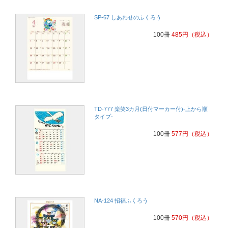
SP-67 しあわせのふくろう
100冊
485
円
（税込）
TD-777 楽笑3カ月(日付マーカー付)-上から順
タイプ-
100冊
577
円
（税込）
NA-124 招福ふくろう
100冊
570
円
（税込）