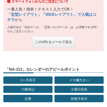
スマートフォンからのご注文について
一番人気！簡単！テキスト入力でOK！
「定型レイアウト」「WEBレイアウト」で入稿はコ
チラ
から
入稿方法が「完全データ」「定型＋ロゴデータ」は、お手数ですがPC
からご注文ください。
このURLをメールで送る
「NA-113」カレンダーのアピールポイント
1ヶ月表示
メモ欄大きい
六曜表記
土曜日別色
定番
前後月表示