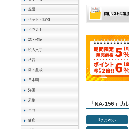
風景
ペット・動物
イラスト
花・植物
絵入文字
格言
庭・盆栽
日本画
洋画
乗物
「NA-156
エコ
3ヶ月表示
健康