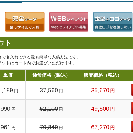
ウト
けで名入れできる最も簡単な入稿方法です。
アウトはカート内でお選びいただけます。
単価
通常価格（税込）
販売価格（税込）
1,189
37,560
35,670
円
円
円
990
52,100
49,500
円
円
円
961
70,840
67,270
円
円
円