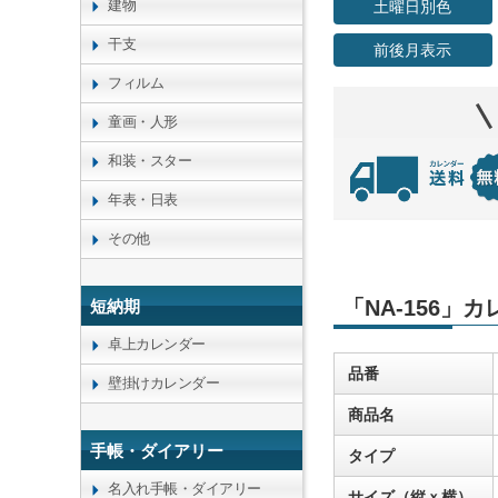
建物
土曜日別色
干支
前後月表示
フィルム
童画・人形
和装・スター
年表・日表
その他
「NA-156」
短納期
卓上カレンダー
品番
壁掛けカレンダー
商品名
手帳・ダイアリー
タイプ
名入れ手帳・ダイアリー
サイズ（縦ｘ横）