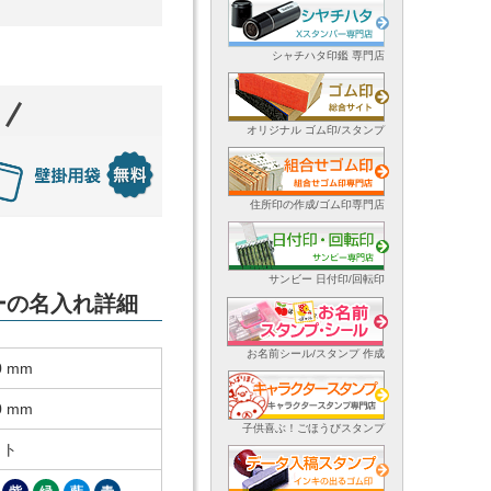
シャチハタ印鑑 専門店
オリジナル ゴム印/スタンプ
住所印の作成/ゴム印専門店
サンビー 日付印/回転印
ダーの名入れ詳細
お名前シール/スタンプ 作成
0 mm
0 mm
子供喜ぶ！ごほうびスタンプ
ット