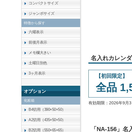
コンパクトサイズ
ジャンボサイズ
特徴から探す
六曜表示
前後月表示
メモ欄大きい
名入れカレンダ
土曜日別色
3ヶ月表示
【初回限定】
全品 1,
オプション
化粧箱
有効期限：2026年9
B4切用（390×50×50）
A2切用（435×50×50）
「NA-156
B2切用（550×65×65）