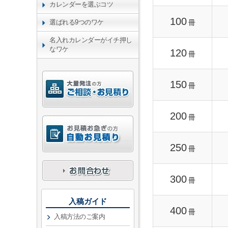
カレンダーを選ぶコツ
100
冊
選ばれる9つのワケ
名入れカレンダーがイチ押し
なワケ
120
冊
150
冊
200
冊
250
冊
300
冊
入稿ガイド
400
冊
入稿方法のご案内