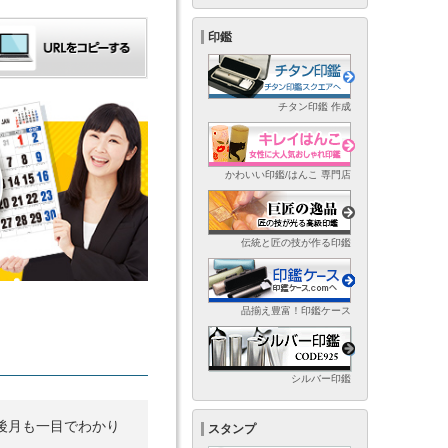
印鑑
チタン印鑑 作成
かわいい印鑑/はんこ 専門店
伝統と匠の技が作る印鑑
品揃え豊富！印鑑ケース
シルバー印鑑
後月も一目でわかり
スタンプ