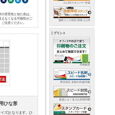
紫
緑
藍
青
ゴム印/スタンパー 作成
所の背景色と似た色は、
見えなくなる可能性がご
速乾インク対応 特殊ゴム印
。ご注意ください。
プリント
印刷総合
即日対応 名刺の作成/印刷
販促にも！名入れ封筒印刷
用ひな形
サイズ]となります。ひ