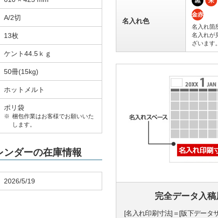
黒
朱
金赤
A/2切
名入れ色
名入れ箇
13枚
名入れが
ざいます
ケント44.5ｋｇ
50冊(15kg)
ホットメルト
ポリ袋
梱包作業はお客様でお願いいた
します。
カレンダーの在庫情報
2026/5/19
完全データ入稿
[名入れ印刷寸法]＝[版下データ