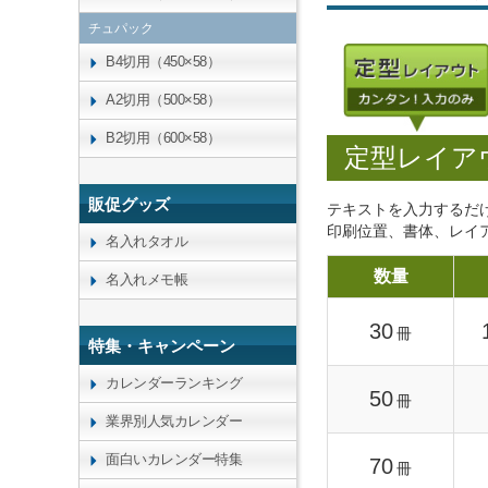
チュパック
B4切用（450×58）
A2切用（500×58）
B2切用（600×58）
定型レイア
販促グッズ
テキストを入力するだ
印刷位置、書体、レイ
名入れタオル
数量
名入れメモ帳
30
冊
特集・キャンペーン
カレンダーランキング
50
冊
業界別人気カレンダー
面白いカレンダー特集
70
冊