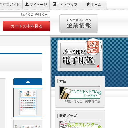
ご注文ガイド
マイページ
サイトマップ
ホーム
商品:0点 合計:0円
カートの中を見る
本店
印鑑・はんこ・実印 専門店
販促グッズ