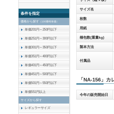
サイズ名
条件を指定
枚数
価格から探す
（100冊時単価）
用紙
単価201円～250円以下
梱包数(重量kg)
単価251円～300円以下
製本方法
単価301円～350円以下
単価351円～400円以下
付属品
単価401円～450円以下
単価451円～500円以下
「NA-156」
単価501円～550円以下
単価551円以上
今年の販売開始日
サイズから探す
レギュラーサイズ