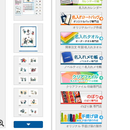
名入れカレンダー
オリジナルバッグ作成
簡単注文 年賀/名入れタオル
ノベルティに！名入れメモ帳
クリアファイル 印刷専門店
のぼり旗 専門店
オリジナル 手提げ袋の製作