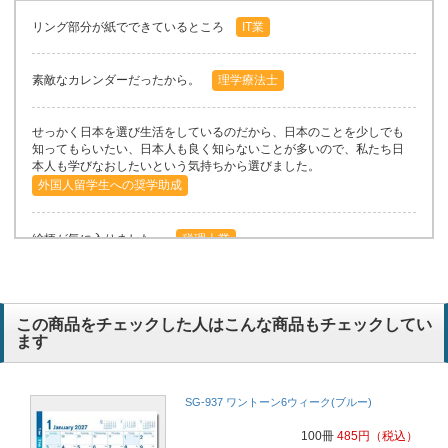
リング部分が紙でできているところ
IT業
素敵なカレンダーだったから。
理学療法士
せっかく日本を選び生活をしているのだから、日本のことを少しでも
知ってもらいたい、日本人も良く知らないことが多いので、私たち日
本人も学びなおしたいという気持ちから選びました。
外国人留学生への奨学助成
絵柄が気に入りました。
税理士業
季節の移り変わりを感じていただけるカレンダーのため
建設業
この商品をチェックした人はこんな商品もチェックしてい
ます
季節のうつろいを感じられるデザインでしたので。
建設業
二十四節季の卓上カレンダーを探していたので。
コンサルタント
SG-937 ワントーン6ウィーク(ブルー)
100冊
485
円
（税込）