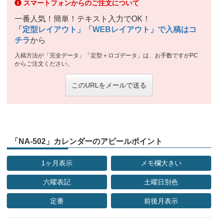
スマートフォンからのご注文について
一番人気！簡単！テキスト入力でOK！
「定型レイアウト」「WEBレイアウト」で入稿はコ
チラ
から
入稿方法が「完全データ」「定型＋ロゴデータ」は、お手数ですがPC
からご注文ください。
このURLをメールで送る
「NA-502」カレンダーのアピールポイント
1ヶ月表示
メモ欄大きい
六曜表記
土曜日別色
定番
前後月表示