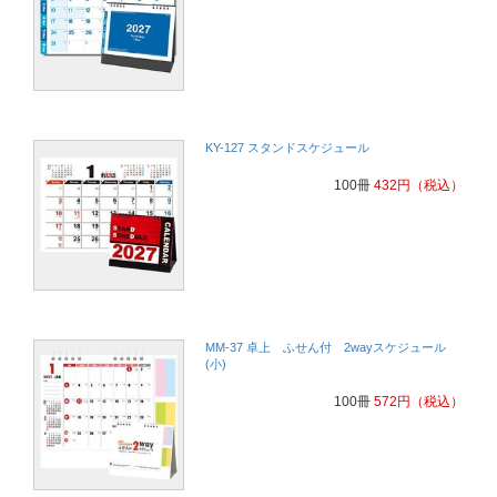
知人の紹介です
建築
お客様への年末のご挨拶をかねてです、
ネットショップ販売
KY-127 スタンドスケジュール
100冊
432
円
（税込）
MM-37 卓上 ふせん付 2wayスケジュール
(小)
100冊
572
円
（税込）