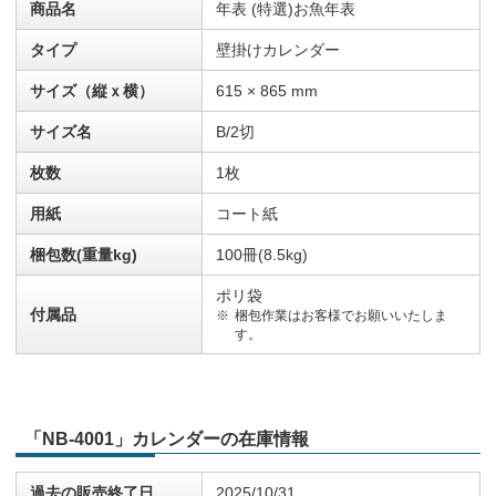
商品名
年表 (特選)お魚年表
タイプ
壁掛けカレンダー
サイズ（縦ｘ横）
615 × 865 mm
サイズ名
B/2切
枚数
1枚
用紙
コート紙
梱包数(重量kg)
100冊(8.5kg)
ポリ袋
付属品
梱包作業はお客様でお願いいたしま
す。
「NB-4001」カレンダーの在庫情報
過去の販売終了日
2025/10/31