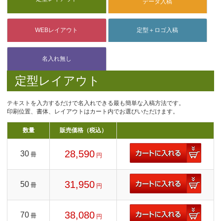
定型レイアウト
テキストを入力するだけで名入れできる最も簡単な入稿方法です。
印刷位置、書体、レイアウトはカート内でお選びいただけます。
数量
販売価格（税込）
28,590
30
冊
円
31,950
50
冊
円
38,080
70
冊
円