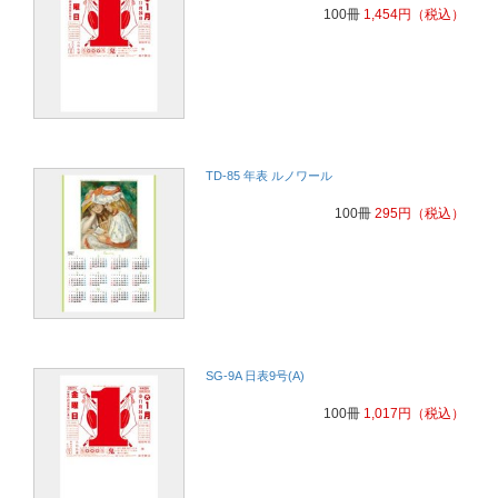
100冊
1,454
円
（税込）
TD-85 年表 ルノワール
100冊
295
円
（税込）
SG-9A 日表9号(A)
100冊
1,017
円
（税込）