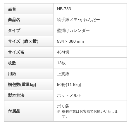
品番
NB-733
商品名
絵手紙メモ･かれんだー
タイプ
壁掛けカレンダー
サイズ（縦ｘ横）
534 × 380 mm
サイズ名
46/4切
枚数
13枚
用紙
上質紙
梱包数(重量kg)
50冊(11.5kg)
製本方法
ホットメルト
ポリ袋
付属品
梱包作業はお客様でお願いいたしま
す。