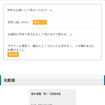
昨年もお願いして良かったので
非常に使いやすい
観光バス
お値段も手頃で名入れもして頂けるので助かる
デザインも豊富で、離れたところからでも見やすく、メモ欄があるた
め選びました。
観光業
以前も作成をお願い致しましたので。
建築業
毎年お願いしています
旅客運送業
化粧箱
ボールペンなどもお願いしたから、料金的に安い。
葬祭業
お客様の要望。
内装仕上げ業