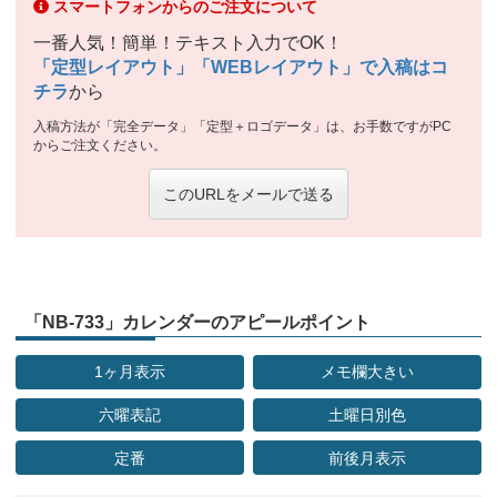
スマートフォンからのご注文について
一番人気！簡単！テキスト入力でOK！
「定型レイアウト」「WEBレイアウト」で入稿はコ
チラ
から
入稿方法が「完全データ」「定型＋ロゴデータ」は、お手数ですがPC
からご注文ください。
このURLをメールで送る
「NB-733」カレンダーのアピールポイント
1ヶ月表示
メモ欄大きい
六曜表記
土曜日別色
定番
前後月表示