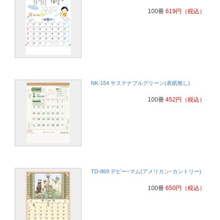
100冊
619
円
（税込）
NK-154 サステナブルグリーン(表紙無し)
100冊
452
円
（税込）
TD-869 デビー･マム(アメリカン･カントリー)
100冊
650
円
（税込）