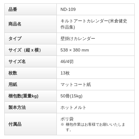
品番
ND-109
キルトアートカレンダー(米倉健史
商品名
作品集)
タイプ
壁掛けカレンダー
サイズ（縦ｘ横）
538 × 380 mm
サイズ名
46/4切
枚数
13枚
用紙
マットコート紙
梱包数(重量kg)
50冊(15kg)
製本方法
ホットメルト
ポリ袋
付属品
梱包作業はお客様でお願いいたしま
す。