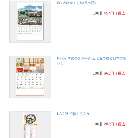
SG-230 かくし絵(風の詩)
100冊
457
円
（税込）
NK-57 季節のささやき-五七五で綴る日本の暮
らし-
100冊
661
円
（税込）
NA-105 招福ふくろう
100冊
282
円
（税込）