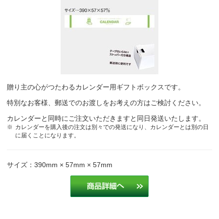
昨年と同じカレンダー
毎年恒例の商品です。
不動産業
定番でこのカレンダーを使っていたが、発注先での取り扱いがなくな
った。今回こちらで見つけた為お願いしました。
半導体検査装置等販売
贈り主の心がつたわるカレンダー用ギフトボックスです。
特別なお客様、郵送でのお渡しをお考えの方はご検討ください。
昨年もお願いしたので
建築
カレンダーと同時にご注文いただきますと同日発送いたします。
カレンダーを購入後の注文は別々での発送になり、カレンダーとは別の日
毎年このデザインで注文している
建設業
に届くことになります。
毎年採用しているデザインなので。
建築業
サイズ：390mm × 57mm × 57mm
このデザインのカレンダーを10年くらい使ってましたが、他社より
価格が安かった
建設業