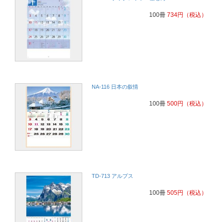
100冊
734
円
（税込）
NA-116 日本の叙情
100冊
500
円
（税込）
TD-713 アルプス
100冊
505
円
（税込）