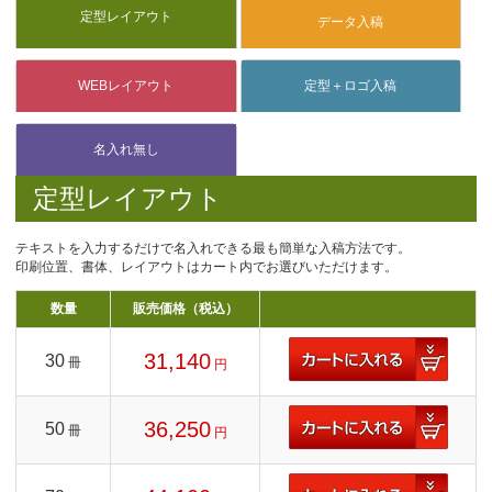
定型レイアウト
テキストを入力するだけで名入れできる最も簡単な入稿方法です。
印刷位置、書体、レイアウトはカート内でお選びいただけます。
数量
販売価格（税込）
31,140
30
冊
円
36,250
50
冊
円