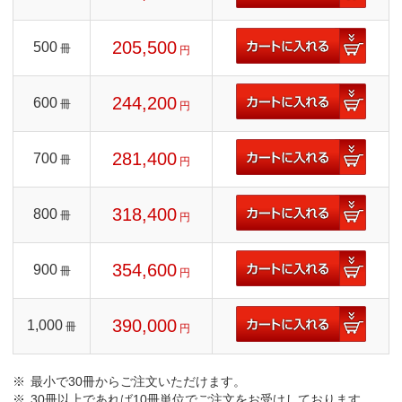
205,500
500
冊
円
244,200
600
冊
円
281,400
700
冊
円
318,400
800
冊
円
354,600
900
冊
円
390,000
1,000
冊
円
最小で30冊からご注文いただけます。
30冊以上であれば10冊単位でご注文をお受けしております。