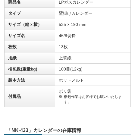
商品名
LPガスカレンダー
タイプ
壁掛けカレンダー
サイズ（縦ｘ横）
535 × 190 mm
サイズ名
46/8切長
枚数
13枚
用紙
上質紙
梱包数(重量kg)
100冊(12kg)
製本方法
ホットメルト
ポリ袋
付属品
梱包作業はお客様でお願いいたしま
す。
「NK-433」カレンダーの在庫情報