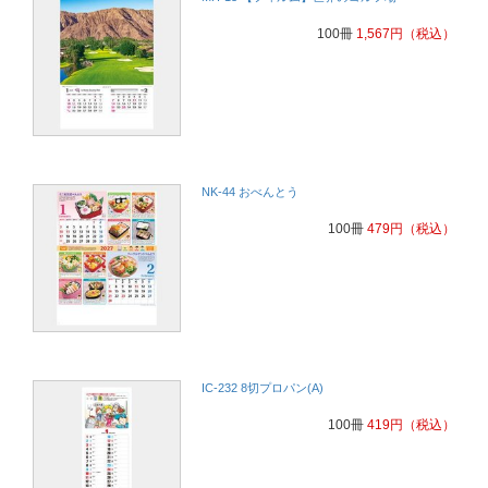
100冊
1,567
円
（税込）
NK-44 おべんとう
100冊
479
円
（税込）
IC-232 8切プロパン(A)
100冊
419
円
（税込）