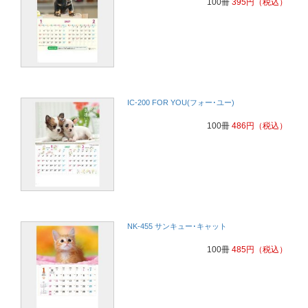
100冊
395
円
（税込）
IC-200 FOR YOU(フォー･ユー)
100冊
486
円
（税込）
NK-455 サンキュー･キャット
100冊
485
円
（税込）