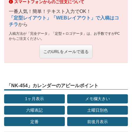
スマートフォンからのご注文について
一番人気！簡単！テキスト入力でOK！
「定型レイアウト」「WEBレイアウト」で入稿はコ
チラ
から
入稿方法が「完全データ」「定型＋ロゴデータ」は、お手数ですがPC
からご注文ください。
このURLをメールで送る
「NK-454」カレンダーのアピールポイント
1ヶ月表示
メモ欄大きい
六曜表記
土曜日別色
定番
前後月表示