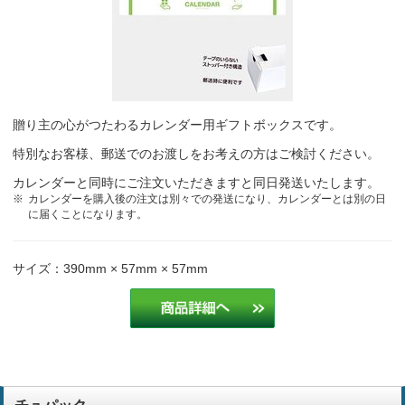
写真がかわいいから
ペットサロン
安くて可愛い
トリミングサロン
犬の写真がかわいいからかわいいから
ペットサロン
贈り主の心がつたわるカレンダー用ギフトボックスです。
お客様に来年用のカレンダーを配る為
塗装業
特別なお客様、郵送でのお渡しをお考えの方はご検討ください。
カレンダーと同時にご注文いただきますと同日発送いたします。
カレンダーを購入後の注文は別々での発送になり、カレンダーとは別の日
可愛かったので選びました。
トリマー
に届くことになります。
写真がかわいいから。サイズも小さくてかわいい。
ペットサロン
サイズ：390mm × 57mm × 57mm
毎回お願いしており、簡単にできて、デザインも思った通りにしてい
ただいいているので選びました。
トリマー
毎年注文させて頂いており、客先からもとても評判が良いため。
製造業