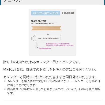
チュパック
お客様からの希望です。
フリーランス
昨年も注文しましたが小ロットに対応しており、名入れも思った通り
にできていたので
福祉関連
犬の写真がとても可愛いのできっと飾ってもらえると思いました。
飲食業
かわいくて患者様に喜ばれそうだから
動物病院
贈り主の心がつたわるカレンダー用チュパックです。
特別なお客様、郵送でのお渡しをお考えの方はご検討ください。
安くて可愛いカレンダーが沢山あって毎年お願いしています。安心し
てお願いしています。
カレンダーと同時にご注文いただきますと同日発送いたします。
ドッグサロン
カレンダーを購入後の注文は別々での発送になり、カレンダーとは別の日
に届くことになります。
商品表面には年数が印刷しておりませんので、残った分は来年も使用可能
デザインがとても可愛らしく、客先からも評判がいいため
製造業
です。