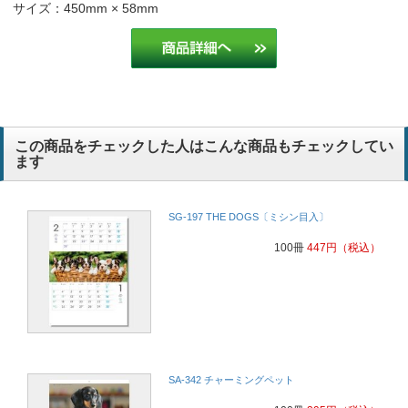
犬の写真がとても可愛かったから。
ドッグサロン
サイズ：450mm × 58mm
昨年も注文させていただいており、デザインの評判も良いため。
製造業
犬のかわいい表情が気に入った余白にメモが記入できること前後の月
のカレンダーが確認できること
この商品をチェックした人はこんな商品もチェックしてい
動物保管業
ます
可愛い昨年もお願いしました。今年も宜しくお願い致します。
不動産
SG-197 THE DOGS〔ミシン目入〕
100冊
447
円
（税込）
SA-342 チャーミングペット