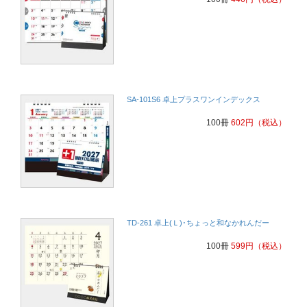
SA-101S6 卓上プラスワンインデックス
100冊
602
円
（税込）
TD-261 卓上(Ｌ)･ちょっと和なかれんだー
100冊
599
円
（税込）