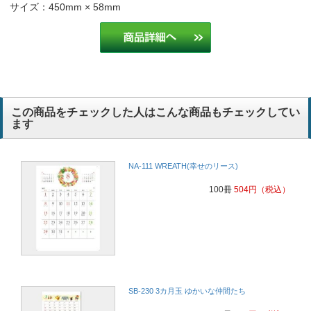
お客様が喜ぶから。お客様が製造業をやっているので、工場の中を元
サイズ：450mm × 58mm
気にできるようなカレンダー選びをしています。
駐車場経営
お客様に親しみを持って頂き、誰もが笑顔に成れそうだから。
内装、畳工事
この商品をチェックした人はこんな商品もチェックしてい
かわいらしく温かい感じがしたので。
不動産管理
ます
以前にもハタさんのカレンダーを配ったら、お客様に「あったかい気
持ちになる」と喜ばれました。
NA-111 WREATH(幸せのリース)
畳製造販売
100冊
504
円
（税込）
カレンダー絵柄の良さと手ごろ価格の為
畳、内装業
毎年、同じカレンダーを文房具屋に頼んでましたが、価格の面で印鑑
を購入したことがあるハンコヤドットコムさんに頼むことにしました
建設業
SB-230 3カ月玉 ゆかいな仲間たち