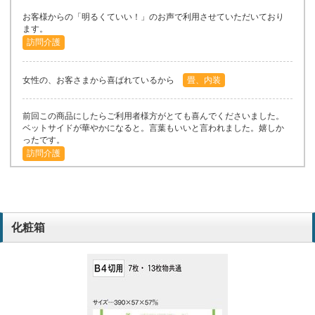
お客様からの「明るくていい！」のお声で利用させていただいており
ます。
訪問介護
女性の、お客さまから喜ばれているから
畳、内装
前回この商品にしたらご利用者様方がとても喜んでくださいました。
ベットサイドが華やかになると。言葉もいいと言われました。嬉しか
ったです。
訪問介護
数年来、このカレンダーを選んでいます。今年分のカレンダーだけ違
うものを選びましたが、前のほうが良かったとお客に言われたので戻
しました。
化粧箱
畳、内装
営業でよく使われるカレンダーはどれも味気ないものが多い。ベット
サイドに置く方が多いので可愛いものがいいと思いました。
訪問介護