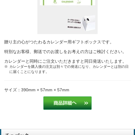
絵がかわいくて、素敵な言葉に癒されると、好評を頂いてます。
介護事業
ファンの方がいらっしゃいます。
医療
贈り主の心がつたわるカレンダー用ギフトボックスです。
前年度に購入したカレンダーが好評だったので、よく似たカレンダー
を探しました。
特別なお客様、郵送でのお渡しをお考えの方はご検討ください。
訪問介護
カレンダーと同時にご注文いただきますと同日発送いたします。
カレンダーを購入後の注文は別々での発送になり、カレンダーとは別の日
クライアント様が気に入ってくれたので選びました
広告・デザイン
に届くことになります。
ハタタケルさんのカレンダーは毎年注文しています。特に女性のお客
サイズ：390mm × 57mm × 57mm
様から好評で、「ほんわかして良いカレンダーですね。今年もいただ
けますか？」と、よく聞かれます。
内装仕上げ業
ほんわかカレンダーなので
福祉事業
お客様の業種に合った優しいイラストで去年も同じものを注文したか