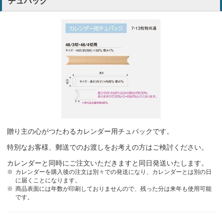
チュパック
ら
広告・デザイン
数年来、同じ「ハタタケル」さんのカレンダーを選んでいます。奥様
方から好評で、お届けしないと「今年もいただけませんか？」と、お
電話いただく事がよくあります。
畳製造販売
いつもお世話になっているから
自動車販売・修理・板金
毎年のリピーターです
福祉事業
贈り主の心がつたわるカレンダー用チュパックです。
メッセージが強く、当社の駐車場を利用されている方から、とても人
特別なお客様、郵送でのお渡しをお考えの方はご検討ください。
気があるため。
カレンダーと同時にご注文いただきますと同日発送いたします。
卸売、駐車場の管理
カレンダーを購入後の注文は別々での発送になり、カレンダーとは別の日
に届くことになります。
毎年同じものですが、楽しみにしているお客様があるため。
商品表面には年数が印刷しておりませんので、残った分は来年も使用可能
です。
畳、内装工事