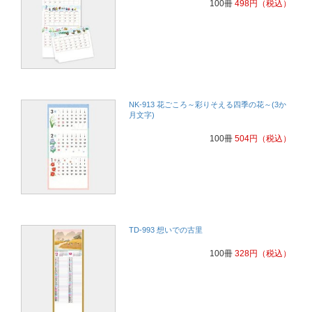
100冊
498
円
（税込）
NK-913 花ごころ～彩りそえる四季の花～(3か
月文字)
100冊
504
円
（税込）
TD-993 想いでの古里
100冊
328
円
（税込）