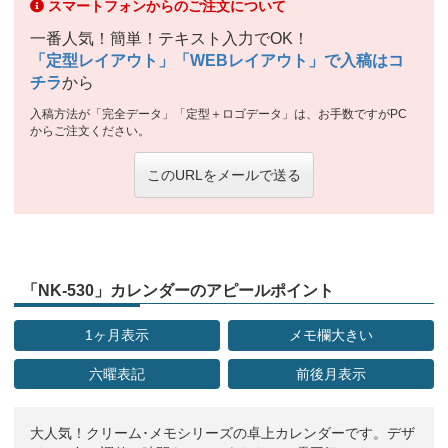
スマートフォンからのご注文について
一番人気！簡単！テキスト入力でOK！
「定型レイアウト」「WEBレイアウト」で入稿はコ
チラ
から
入稿方法が「完全データ」「定型＋ロゴデータ」は、お手数ですがPC
からご注文ください。
このURLをメールで送る
「NK-530」カレンダーのアピールポイント
1ヶ月表示
メモ欄大きい
六曜表記
前後月表示
大人気！クリーム･メモシリーズの卓上カレンダーです。デザ