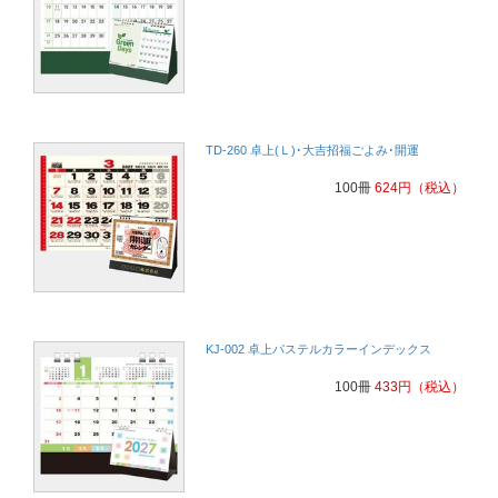
TD-260 卓上(Ｌ)･大吉招福ごよみ･開運
100冊
624
円
（税込）
KJ-002 卓上パステルカラーインデックス
100冊
433
円
（税込）