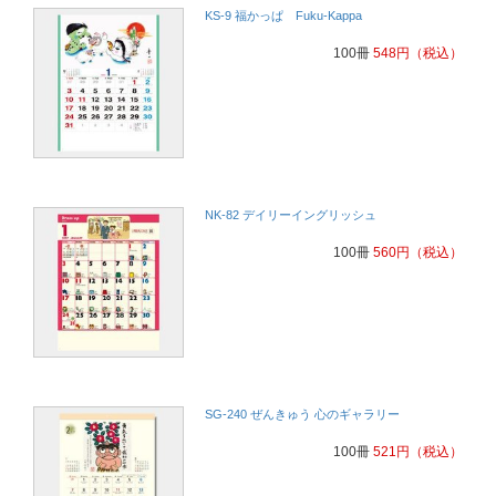
KS-9 福かっぱ Fuku-Kappa
100冊
548
円
（税込）
NK-82 デイリーイングリッシュ
100冊
560
円
（税込）
SG-240 ぜんきゅう 心のギャラリー
100冊
521
円
（税込）