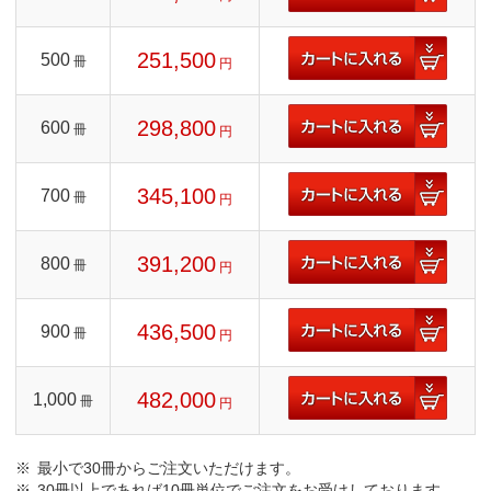
251,500
500
冊
円
298,800
600
冊
円
345,100
700
冊
円
391,200
800
冊
円
436,500
900
冊
円
482,000
1,000
冊
円
最小で30冊からご注文いただけます。
30冊以上であれば10冊単位でご注文をお受けしております。