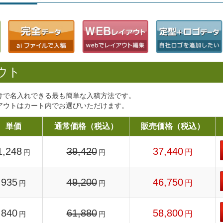
ウト
けで名入れできる最も簡単な入稿方法です。
アウトはカート内でお選びいただけます。
単価
通常価格（税込）
販売価格（税込）
1,248
39,420
37,440
円
円
円
935
49,200
46,750
円
円
円
840
61,880
58,800
円
円
円