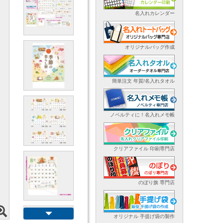
名入れカレンダー
オリジナルバッグ作成
簡単注文 年賀/名入れタオル
ノベルティに！名入れメモ帳
クリアファイル 印刷専門店
のぼり旗 専門店
オリジナル 手提げ袋の製作