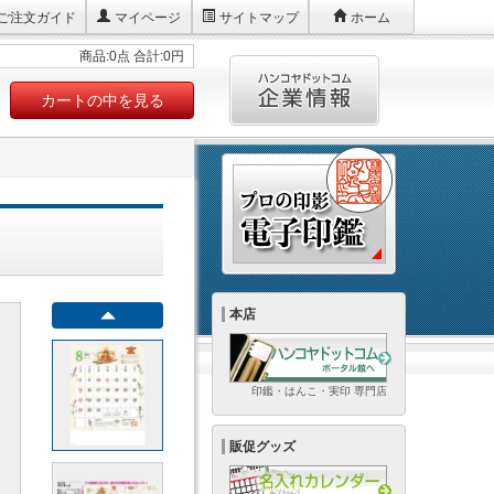
ご注文ガイド
マイページ
サイトマップ
ホーム
商品:0点 合計:0円
カートの中を見る
本店
印鑑・はんこ・実印 専門店
販促グッズ