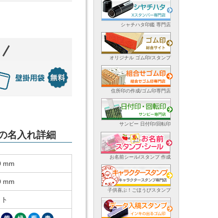
シャチハタ印鑑 専門店
オリジナル ゴム印/スタンプ
住所印の作成/ゴム印専門店
サンビー 日付印/回転印
ーの名入れ詳細
お名前シール/スタンプ 作成
0 mm
0 mm
子供喜ぶ！ごほうびスタンプ
ット