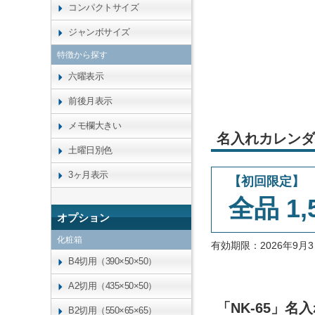
コンパクトサイズ
ジャンボサイズ
特徴から探す
六曜表示
前後月表示
メモ欄大きい
名入れカレンダ
土曜日別色
3ヶ月表示
【初回限定】
全品 1,
オプション
化粧箱
有効期限：2026年9
B4切用（390×50×50）
A2切用（435×50×50）
「NK-65」
B2切用（550×65×65）