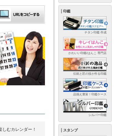
印鑑
チタン印鑑 作成
かわいい印鑑/はんこ 専門店
伝統と匠の技が作る印鑑
品揃え豊富！印鑑ケース
シルバー印鑑
楽しむカレンダー！
スタンプ