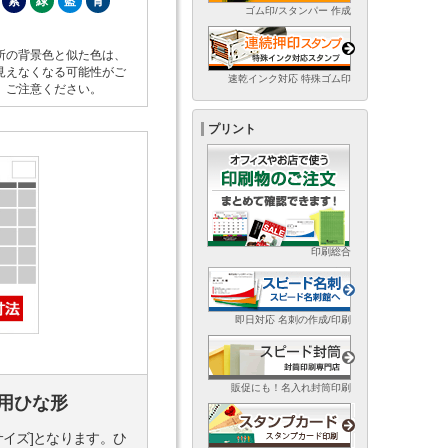
紫
緑
藍
青
ゴム印/スタンパー 作成
所の背景色と似た色は、
見えなくなる可能性がご
速乾インク対応 特殊ゴム印
。ご注意ください。
プリント
印刷総合
即日対応 名刺の作成/印刷
販促にも！名入れ封筒印刷
用ひな形
サイズ]となります。ひ