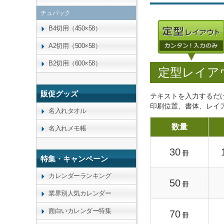
チュパック
B4切用（450×58）
A2切用（500×58）
B2切用（600×58）
定型レイア
販促グッズ
テキストを入力するだ
印刷位置、書体、レイ
名入れタオル
数量
名入れメモ帳
30
冊
特集・キャンペーン
カレンダーランキング
50
冊
業界別人気カレンダー
面白いカレンダー特集
70
冊