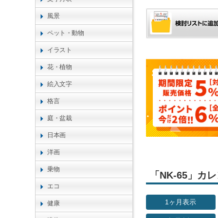
風景
ペット・動物
イラスト
花・植物
絵入文字
格言
庭・盆栽
日本画
洋画
乗物
「NK-65」
エコ
1ヶ月表示
健康