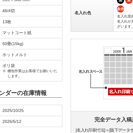
黒
朱
金赤
46/4切
名入れ色
名入れ箇
13枚
名入れが
ざいます
マットコート紙
50冊(15kg)
ホットメルト
ポリ袋
梱包作業はお客様でお願いいた
します。
レンダーの在庫情報
2025/10/25
完全データ入稿
2026/5/12
[名入れ印刷寸法]＝[版下データ