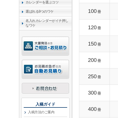
カレンダーを選ぶコツ
100
冊
選ばれる9つのワケ
名入れカレンダーがイチ押し
なワケ
120
冊
150
冊
200
冊
250
冊
300
冊
入稿ガイド
400
冊
入稿方法のご案内