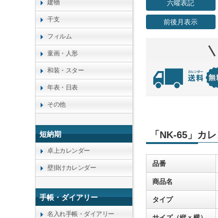
建物
六曜表記
干支
前後月表示
フィルム
童画・人形
和装・スター
年表・日表
その他
「NK-65」カ
短納期
卓上カレンダー
品番
壁掛けカレンダー
商品名
手帳・ダイアリー
タイプ
名入れ手帳・ダイアリー
サイズ（縦ｘ横）