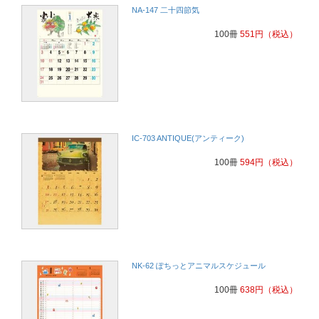
NA-147 二十四節気
100冊
551
円
（税込）
IC-703 ANTIQUE(アンティーク)
100冊
594
円
（税込）
NK-62 ぽちっとアニマルスケジュール
100冊
638
円
（税込）