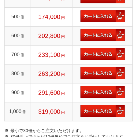
174,000
500
冊
円
202,800
600
冊
円
233,100
700
冊
円
263,200
800
冊
円
291,600
900
冊
円
319,000
1,000
冊
円
最小で30冊からご注文いただけます。
30冊以上であれば10冊単位でご注文をお受けしております。