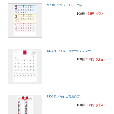
SP-109 ワンツースリー文字
100冊
423
円
（税込）
NK-175 マイルドカラーカレンダー
100冊
468
円
（税込）
NK-182 メモ付金言集(3色)
100冊
388
円
（税込）